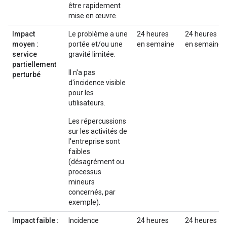
être rapidement
mise en œuvre.
Impact
Le problème a une
24 heures
24 heures
moyen :
portée et/ou une
en semaine
en semaine
service
gravité limitée.
partiellement
Il n'a pas
perturbé
d'incidence visible
pour les
utilisateurs.
Les répercussions
sur les activités de
l'entreprise sont
faibles
(désagrément ou
processus
mineurs
concernés, par
exemple).
Impact faible :
Incidence
24 heures
24 heures