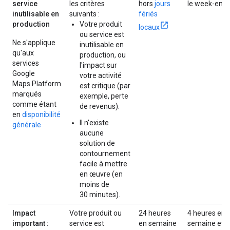
service
les critères
hors
jours
le week-end
inutilisable en
suivants :
fériés
production
Votre produit
locaux
ou service est
Ne s'applique
inutilisable en
qu'aux
production, ou
services
l'impact sur
Google
votre activité
Maps Platform
est critique (par
marqués
exemple, perte
comme étant
de revenus).
en
disponibilité
Il n'existe
générale
aucune
solution de
contournement
facile à mettre
en œuvre (en
moins de
30 minutes).
Impact
Votre produit ou
24 heures
4 heures en
important :
service est
en semaine
semaine et