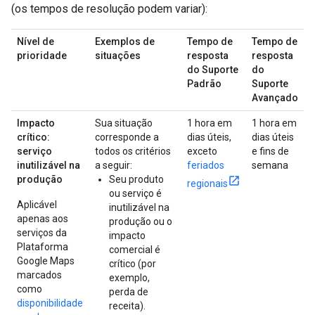
(os tempos de resolução podem variar):
Nível de
Exemplos de
Tempo de
Tempo de
prioridade
situações
resposta
resposta
do Suporte
do
Padrão
Suporte
Avançado
Impacto
Sua situação
1 hora em
1 hora em
crítico:
corresponde a
dias úteis,
dias úteis
serviço
todos os critérios
exceto
e fins de
inutilizável na
a seguir:
feriados
semana
produção
Seu produto
regionais
ou serviço é
Aplicável
inutilizável na
apenas aos
produção ou o
serviços da
impacto
Plataforma
comercial é
Google Maps
crítico (por
marcados
exemplo,
como
perda de
disponibilidade
receita).