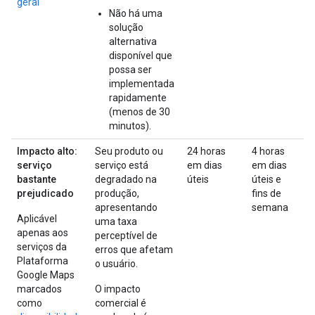
geral
Não há uma
solução
alternativa
disponível que
possa ser
implementada
rapidamente
(menos de 30
minutos).
Impacto alto:
Seu produto ou
24 horas
4 horas
serviço
serviço está
em dias
em dias
bastante
degradado na
úteis
úteis e
prejudicado
produção,
fins de
apresentando
semana
Aplicável
uma taxa
apenas aos
perceptível de
serviços da
erros que afetam
Plataforma
o usuário.
Google Maps
marcados
O impacto
como
comercial é