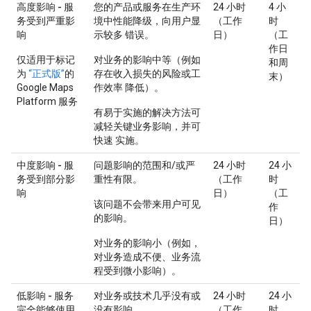
高度影响 - 服
您的产品或服务在生产环
24 小时
4 小
务受到严重影
境中性能降级，向用户显
（工作
时
响
示较多 错误。
日）
（工
作日
仅适用于标记
对业务的影响中等（例如
和周
为
“正式版”
的
存在收入损失的风险或工
末）
Google Maps
作效率 降低）。
Platform 服务
有易于实施的解决方法可
减轻关键业务影响，并可
快速 实施。
中度影响 - 服
问题影响的范围和/或严
24 小时
24 小
务受到部分影
重性有限。
（工作
时
响
日）
（工
该问题不会带来用户可见
作
的影响。
日）
对业务的影响小（例如，
对业务造成不便、业务流
程受到微小影响）。
低影响 - 服务
对业务或技术几乎没有或
24 小时
24 小
完全能够使用
没有影响。
（工作
时