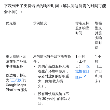
下表列出了支持请求的响应时间（解决问题所需的时间可能
会不同）：
优先级
示例情况
标准支持
增强
服务响应
型支
时间
持服
务响
应时
间
重大影响 - 无
您的情况符合以下所有条
1 小时
1 小
法在生产环境
件：
（工作
时
中使用服务
您的产品或服务无法
日），
区
（工
在生产环境中使用，
域性假日
作日
仅适用于标记
或者对业务的影响重
和周
除外
为
“正式版”
的
大（例如 收入损
末）
Google Maps
失）。
Platform 服务
没有可快速实施（不
到 30 分钟）的解决方
法。