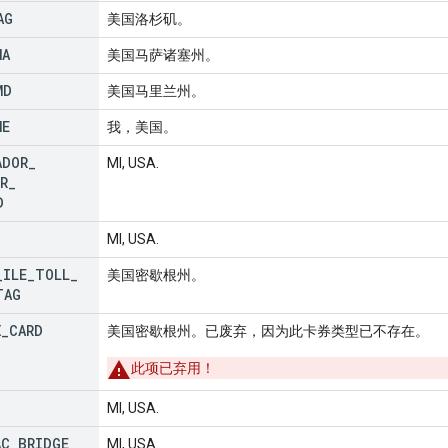
AG
美国洛杉矶。
MA
美国马萨诸塞州。
MD
美国马里兰州。
ME
我，美国。
ADOR
_
MI, USA.
R
_
D
MI, USA.
_
ILE
_
TOLL
_
美国密歇根州。
TAG
X
_
CARD
美国密歇根州。已废弃，因为此卡券类型已不存在。
此项已弃用！
MI, USA.
AC
_
BRIDGE
_
MI, USA.