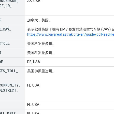
ANDERSON
_
AK, USA.
OF
_
10
_
K
加拿大，美国。
K
_
CAV
_
表示驾驶员除了拥有 DMV 签发的清洁空气车辆 (CAV) 贴
https://www.bayareafastrak.org/en/guide/doINeedFle
STOLL
美国科罗拉多州。
S
美国科罗拉多州。
DE
DE, USA.
KES
_
TOLL
_
美国佛罗里达州。
COMMUNITY
_
FL, USA.
DISTRICT
_
FL, USA.
OLL
_
PASS
FL, USA.