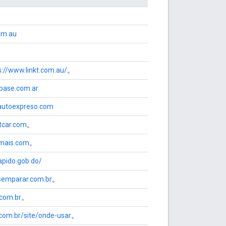
om.au
s://www.linkt.com.au/
。
epase.com.ar
autoexpreso.com
ctcar.com
。
emais.com
。
apido.gob.do/
semparar.com.br
。
.com.br
。
.com.br/site/onde-usar
。