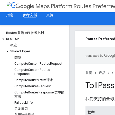
Maps Platform Routes Preferre
指南
参考文档
支持
Routes 首选 API 参考文档
REST API
Routes Preferred
概览
Shared
.
Types
类型
Compute
Custom
Routes
Request
Compute
Custom
Routes
首页
产品
G
Response
Compute
Route
Matrix 请求
Toll
Pass
Compute
Routes
Request
Compute
Routes
Response 类中的
方法
我们支持的全球
Fallback
Info
后备原因
枚举
备用路线目标