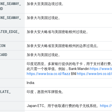
SNE
_
SEAWAY
_
加拿大至美国边境过境。
RD
SNE
_
SEAWAY
_
加拿大与美国过境处。
ATER
_
EDGE
_
加拿大安大略省与美国密歇根州过境处。
ION
加拿大安大略省至美国密歇根州的边界过境点。
CARD
加拿大与美国过境处。
印度尼西亚。多家银行提供的电子卡，用于支付通行费
此只需一个枚举值。例如，Bank Mandiri
https://www.
https://www.bca.co.id/flazz
BNI
https://www.bni.co.id
India.
PLATE
_
印度，惠普州车牌豁免。
Japan ETC。用于收取通行费的电子无线系统。
https:/