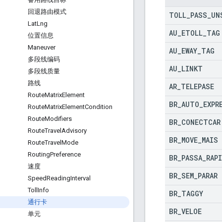
回退路由模式
TOLL
_
PASS
_
UN
Lat
Lng
AU
_
ETOLL
_
TAG
位置信息
Maneuver
AU
_
EWAY
_
TAG
多段线编码
AU
_
LINKT
多段线质量
路线
AR
_
TELEPASE
Route
Matrix
Element
BR
_
AUTO
_
EXPR
Route
Matrix
Element
Condition
Route
Modifiers
BR
_
CONECTCAR
Route
Travel
Advisory
BR
_
MOVE
_
MAIS
Route
Travel
Mode
Routing
Preference
BR
_
PASSA
_
RAP
速度
BR
_
SEM
_
PARAR
Speed
Reading
Interval
Toll
Info
BR
_
TAGGY
通行卡
BR
_
VELOE
单元