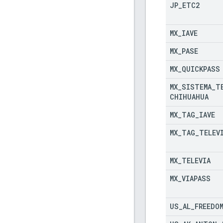
JP
_
ETC2
MX
_
IAVE
MX
_
PASE
MX
_
QUICKPASS
MX
_
SISTEMA
_
T
CHIHUAHUA
MX
_
TAG
_
IAVE
MX
_
TAG
_
TELEV
MX
_
TELEVIA
MX
_
VIAPASS
US
_
AL
_
FREEDO