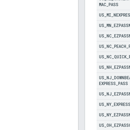
MAC
_
PASS
US
_
MI
_
NEXPRE
US
_
MN
_
EZPASS
US
_
NC
_
EZPASS
US
_
NC
_
PEACH
_
US
_
NC
_
QUICK
_
US
_
NH
_
EZPASS
US
_
NJ
_
DOWNBE
EXPRESS
_
PASS
US
_
NJ
_
EZPASS
US
_
NY
_
EXPRES
US
_
NY
_
EZPASS
US
_
OH
_
EZPASS