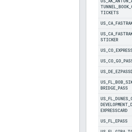
US
_
AK
_
ANTON
_
TUNNEL
_
BOOK
_
TICKETS
US
_
CA
_
FASTRA
US
_
CA
_
FASTRA
STICKER
US
_
CO
_
EXPRES
US
_
CO
_
GO
_
PAS
US
_
DE
_
EZPASS
US
_
FL
_
BOB
_
SI
BRIDGE
_
PASS
US
_
FL
_
DUNES
_
DEVELOPMENT
_
EXPRESSCARD
US
_
FL
_
EPASS
US
_
FL
_
GIBA
_
T