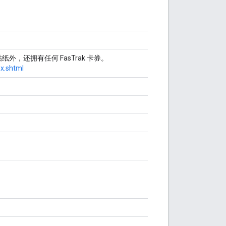
纸外，还拥有任何 FasTrak 卡券。
x.shtml