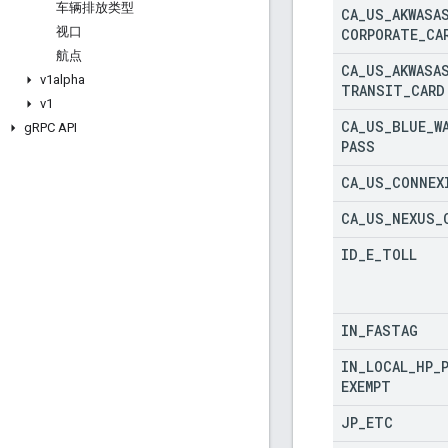
车辆排放类型
CA
_
US
_
AKWASA
视口
CORPORATE
_
CA
航点
CA
_
US
_
AKWASA
v1alpha
TRANSIT
_
CARD
v1
CA
_
US
_
BLUE
_
W
g
RPC API
PASS
CA
_
US
_
CONNEX
CA
_
US
_
NEXUS
_
ID
_
E
_
TOLL
IN
_
FASTAG
IN
_
LOCAL
_
HP
_
EXEMPT
JP
_
ETC