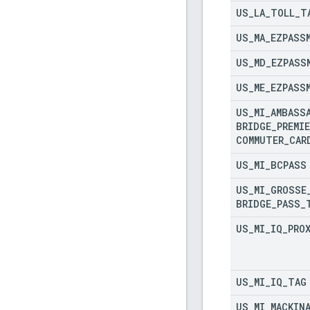
US
_
LA
_
TOLL
_
T
US
_
MA
_
EZPASS
US
_
MD
_
EZPASS
US
_
ME
_
EZPASS
US
_
MI
_
AMBASS
BRIDGE
_
PREMIE
COMMUTER
_
CAR
US
_
MI
_
BCPASS
US
_
MI
_
GROSSE
BRIDGE
_
PASS
_
US
_
MI
_
IQ
_
PRO
US
_
MI
_
IQ
_
TAG
US
_
MI
_
MACKIN