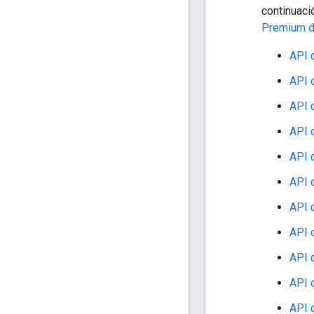
continuaci
Premium d
API 
API 
API 
API 
API 
API 
API 
API 
API 
API 
API 