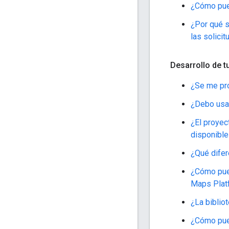
¿Cómo pue
¿Por qué s
las solici
Desarrollo de t
¿Se me pro
¿Debo usar
¿El proyec
disponibl
¿Qué difer
¿Cómo pued
Maps Plat
¿La biblio
¿Cómo pued