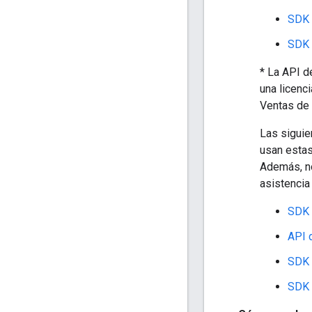
SDK 
SDK 
* La API d
una licenc
Ventas de
Las siguie
usan estas
Además, no
asistencia 
SDK 
API 
SDK 
SDK 