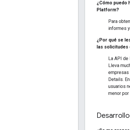
¿Cómo puedo ha
Platform?
Para obten
informes y
¿Por qué se les
las solicitude
La API de 
Lleva much
empresas c
Details. E
usuarios n
menor por 
Desarrollo