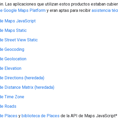
ón. Las aplicaciones que utilizan estos productos estaban cubier
e Google Maps Platform
y eran aptas para recibir
asistencia téc
de Maps JavaScript
de Maps Static
de Street View Static
de Geocoding
de Geolocation
de Elevation
de Directions (heredada)
de Distance Matrix (heredada)
de Time Zone
de Roads
de Places
y
biblioteca de Places
de la API de Maps JavaScript*