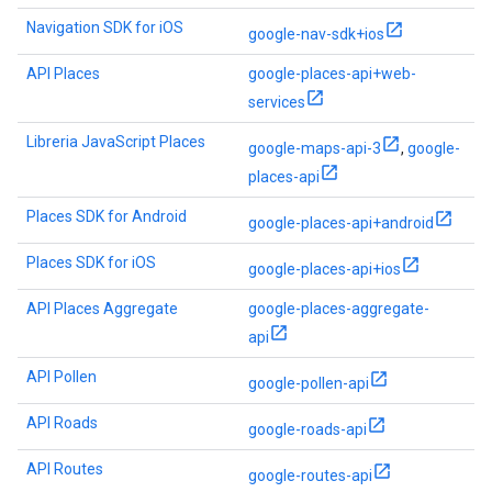
Navigation SDK for iOS
google-nav-sdk+ios
API Places
google-places-api+web-
services
Libreria JavaScript Places
google-maps-api-3
,
google-
places-api
Places SDK for Android
google-places-api+android
Places SDK for iOS
google-places-api+ios
API Places Aggregate
google-places-aggregate-
api
API Pollen
google-pollen-api
API Roads
google-roads-api
API Routes
google-routes-api