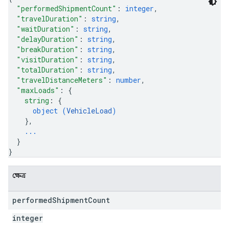
"performedShipmentCount"
: 
integer
,
"travelDuration"
: 
string
,
"waitDuration"
: 
string
,
"delayDuration"
: 
string
,
"breakDuration"
: 
string
,
"visitDuration"
: 
string
,
"totalDuration"
: 
string
,
"travelDistanceMeters"
: 
number
,
"maxLoads"
: 
{
string
: 
{
object (
VehicleLoad
)
}
,
...
}
}
ক্ষেত্র
performed
Shipment
Count
integer