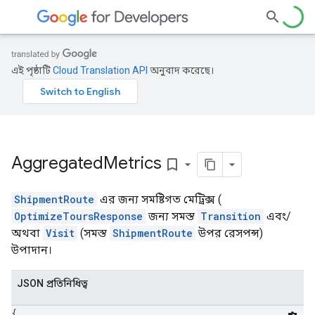
এই পৃষ্ঠাটি
Cloud Translation API
অনুবাদ করেছে।
Aggregated
Metrics
bookmark_border
ShipmentRoute
এর জন্য সমষ্টিগত মেট্রিক্স (
OptimizeToursResponse
জন্য সমস্ত
Transition
এবং/
অথবা
Visit
(সমস্ত
ShipmentRoute
উপর রেসপন্স)
উপাদান।
JSON প্রতিনিধিত্ব
{