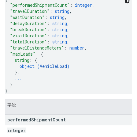
"performedShipmentCount"
: 
integer
,
"travelDuration"
: 
string
,
"waitDuration"
: 
string
,
"delayDuration"
: 
string
,
"breakDuration"
: 
string
,
"visitDuration"
: 
string
,
"totalDuration"
: 
string
,
"travelDistanceMeters"
: 
number
,
"maxLoads"
: 
{
string
: 
{
object (
VehicleLoad
)
}
,
...
}
}
字段
performed
Shipment
Count
integer