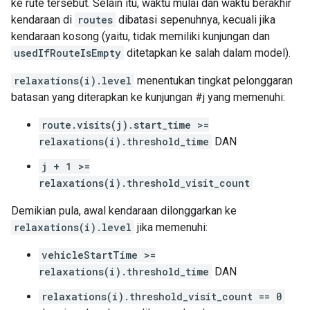
ke rute tersebut. Selain itu, waktu mulai dan waktu berakhir
kendaraan di
routes
dibatasi sepenuhnya, kecuali jika
kendaraan kosong (yaitu, tidak memiliki kunjungan dan
usedIfRouteIsEmpty
ditetapkan ke salah dalam model).
relaxations(i).level
menentukan tingkat pelonggaran
batasan yang diterapkan ke kunjungan #j yang memenuhi:
route.visits(j).start_time >=
relaxations(i).threshold_time
DAN
j + 1 >=
relaxations(i).threshold_visit_count
Demikian pula, awal kendaraan dilonggarkan ke
relaxations(i).level
jika memenuhi:
vehicleStartTime >=
relaxations(i).threshold_time
DAN
relaxations(i).threshold_visit_count == 0