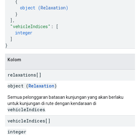
{
object (
Relaxation
)
}
]
,
"vehicleIndices"
: 
[
integer
]
}
Kolom
relaxations[]
object (
Relaxation
)
Semua pelonggaran batasan kunjungan yang akan berlaku
untuk kunjungan di rute dengan kendaraan di
vehicleIndices
.
vehicle
Indices[]
integer