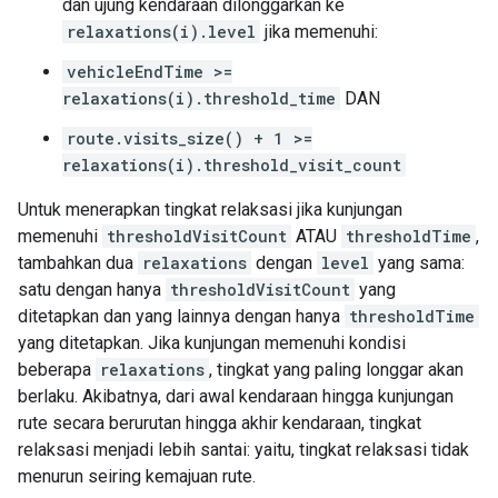
dan ujung kendaraan dilonggarkan ke
relaxations(i).level
jika memenuhi:
vehicleEndTime >=
relaxations(i).threshold_time
DAN
route.visits_size() + 1 >=
relaxations(i).threshold_visit_count
Untuk menerapkan tingkat relaksasi jika kunjungan
memenuhi
thresholdVisitCount
ATAU
thresholdTime
,
tambahkan dua
relaxations
dengan
level
yang sama:
satu dengan hanya
thresholdVisitCount
yang
ditetapkan dan yang lainnya dengan hanya
thresholdTime
yang ditetapkan. Jika kunjungan memenuhi kondisi
beberapa
relaxations
, tingkat yang paling longgar akan
berlaku. Akibatnya, dari awal kendaraan hingga kunjungan
rute secara berurutan hingga akhir kendaraan, tingkat
relaksasi menjadi lebih santai: yaitu, tingkat relaksasi tidak
menurun seiring kemajuan rute.