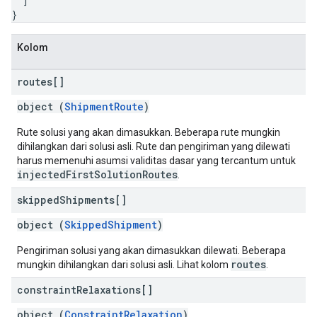
]
}
Kolom
routes[]
object (
ShipmentRoute
)
Rute solusi yang akan dimasukkan. Beberapa rute mungkin
dihilangkan dari solusi asli. Rute dan pengiriman yang dilewati
harus memenuhi asumsi validitas dasar yang tercantum untuk
injectedFirstSolutionRoutes
.
skipped
Shipments[]
object (
SkippedShipment
)
Pengiriman solusi yang akan dimasukkan dilewati. Beberapa
routes
mungkin dihilangkan dari solusi asli. Lihat kolom
.
constraint
Relaxations[]
object (
ConstraintRelaxation
)