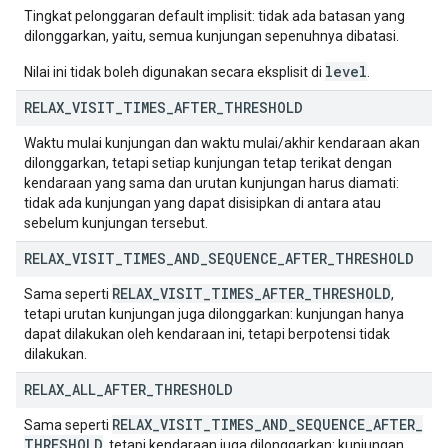
Tingkat pelonggaran default implisit: tidak ada batasan yang
dilonggarkan, yaitu, semua kunjungan sepenuhnya dibatasi.
level
Nilai ini tidak boleh digunakan secara eksplisit di
.
RELAX
_
VISIT
_
TIMES
_
AFTER
_
THRESHOLD
Waktu mulai kunjungan dan waktu mulai/akhir kendaraan akan
dilonggarkan, tetapi setiap kunjungan tetap terikat dengan
kendaraan yang sama dan urutan kunjungan harus diamati:
tidak ada kunjungan yang dapat disisipkan di antara atau
sebelum kunjungan tersebut.
RELAX
_
VISIT
_
TIMES
_
AND
_
SEQUENCE
_
AFTER
_
THRESHOLD
RELAX
_
VISIT
_
TIMES
_
AFTER
_
THRESHOLD
Sama seperti
,
tetapi urutan kunjungan juga dilonggarkan: kunjungan hanya
dapat dilakukan oleh kendaraan ini, tetapi berpotensi tidak
dilakukan.
RELAX
_
ALL
_
AFTER
_
THRESHOLD
RELAX
_
VISIT
_
TIMES
_
AND
_
SEQUENCE
_
AFTER
_
Sama seperti
THRESHOLD
, tetapi kendaraan juga dilonggarkan: kunjungan