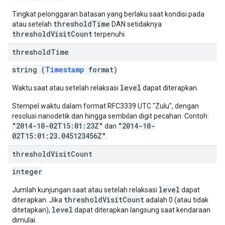
Tingkat pelonggaran batasan yang berlaku saat kondisi pada
thresholdTime
atau setelah
DAN setidaknya
thresholdVisitCount
terpenuhi.
threshold
Time
string (
Timestamp
format)
level
Waktu saat atau setelah relaksasi
dapat diterapkan.
Stempel waktu dalam format RFC3339 UTC "Zulu", dengan
resolusi nanodetik dan hingga sembilan digit pecahan. Contoh:
"2014-10-02T15:01:23Z"
"2014-10-
dan
02T15:01:23.045123456Z"
.
threshold
Visit
Count
integer
level
Jumlah kunjungan saat atau setelah relaksasi
dapat
thresholdVisitCount
diterapkan. Jika
adalah 0 (atau tidak
level
ditetapkan),
dapat diterapkan langsung saat kendaraan
dimulai.