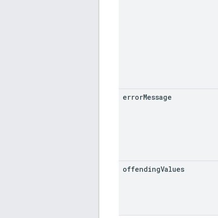
error
Message
offending
Values