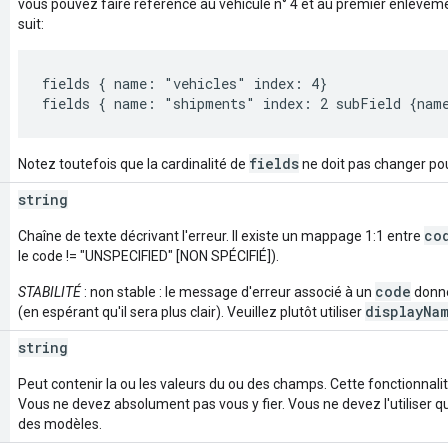
vous pouvez faire référence au véhicule n° 4 et au premier enlèveme
suit:
fields { name: "vehicles" index: 4}

fields
Notez toutefois que la cardinalité de
ne doit pas changer po
string
co
Chaîne de texte décrivant l'erreur. Il existe un mappage 1:1 entre
le code != "UNSPECIFIED" [NON SPÉCIFIÉ]).
code
STABILITÉ
: non stable : le message d'erreur associé à un
donné
displayNa
(en espérant qu'il sera plus clair). Veuillez plutôt utiliser
string
Peut contenir la ou les valeurs du ou des champs. Cette fonctionnalit
Vous ne devez absolument pas vous y fier. Vous ne devez l'utiliser
des modèles.