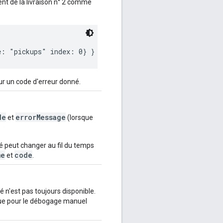
nt de la livraison n° 2 comme
ur un code d'erreur donné.
de
errorMessage
et
(lorsque
 peut changer au fil du temps
me
code
et
.
é n'est pas toujours disponible.
 que pour le débogage manuel