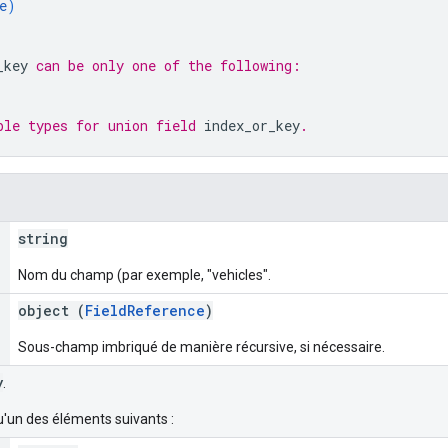
e
)
_key
 can be only one of the following:
ble types for union field 
index_or_key
.
string
Nom du champ (par exemple, "vehicles".
object (
FieldReference
)
Sous-champ imbriqué de manière récursive, si nécessaire.
y
.
u'un des éléments suivants :