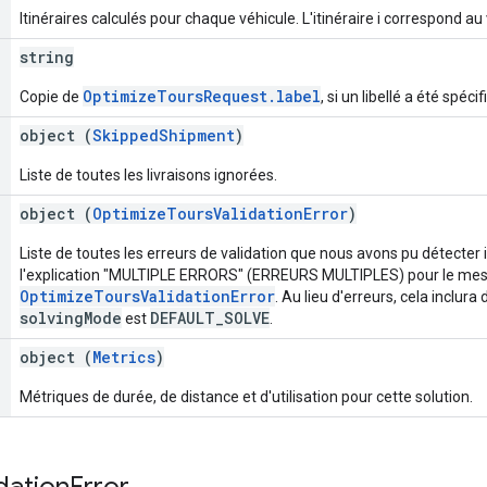
Itinéraires calculés pour chaque véhicule. L'itinéraire i correspond au
string
OptimizeToursRequest.label
Copie de
, si un libellé a été spéci
object (
SkippedShipment
)
Liste de toutes les livraisons ignorées.
object (
OptimizeToursValidationError
)
Liste de toutes les erreurs de validation que nous avons pu détect
l'explication "MULTIPLE ERRORS" (ERREURS MULTIPLES) pour le me
OptimizeToursValidationError
. Au lieu d'erreurs, cela inclur
solvingMode
DEFAULT_SOLVE
est
.
object (
Metrics
)
Métriques de durée, de distance et d'utilisation pour cette solution.
dation
Error