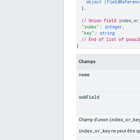
object (
FieldReferenc
}
,
// Union field 
index_or
"index"
: 
integer
,
"key"
: 
string
// End of list of possi
}
Champs
name
sub
Field
index_or_ke
Champ d'union
index_or_key
ne peut être q