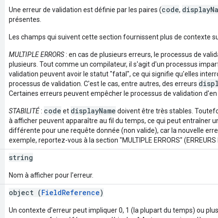
code
displayN
Une erreur de validation est définie par les paires (
,
présentes.
Les champs qui suivent cette section fournissent plus de contexte sur
MULTIPLE ERRORS
: en cas de plusieurs erreurs, le processus de valid
plusieurs. Tout comme un compilateur, il s'agit d'un processus imparf
validation peuvent avoir le statut "fatal", ce qui signifie qu'elles in
disp
processus de validation. C'est le cas, entre autres, des erreurs
Certaines erreurs peuvent empêcher le processus de validation d'en 
code
displayName
STABILITÉ
:
et
doivent être très stables. Toute
à afficher peuvent apparaître au fil du temps, ce qui peut entraîner u
différente pour une requête donnée (non valide), car la nouvelle err
exemple, reportez-vous à la section "MULTIPLE ERRORS" (ERREURS
string
Nom à afficher pour l'erreur.
object (
FieldReference
)
Un contexte d'erreur peut impliquer 0, 1 (la plupart du temps) ou pl