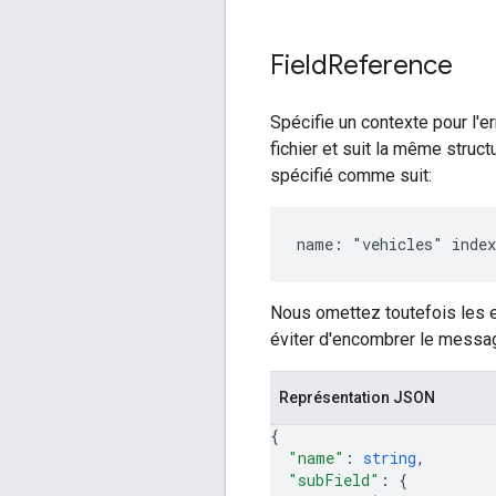
Field
Reference
Spécifie un contexte pour l'er
fichier et suit la même struc
spécifié comme suit:
Nous omettez toutefois les e
éviter d'encombrer le messa
Représentation JSON
{
"name"
: 
string
,
"subField"
: 
{