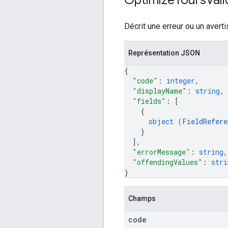
Décrit une erreur ou un avert
Représentation JSON
{
"code"
: 
integer
,
"displayName"
: 
string
,
"fields"
: 
[
{
object (
FieldRefere
}
]
,
"errorMessage"
: 
string
,
"offendingValues"
: 
stri
}
Champs
code