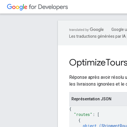
Google u
Les traductions générées par IA 
Optimize
Tour
Réponse après avoir résolu u
les livraisons ignorées et le 
Représentation JSON
{
"routes"
: 
[
{
object (
ShipmentRou