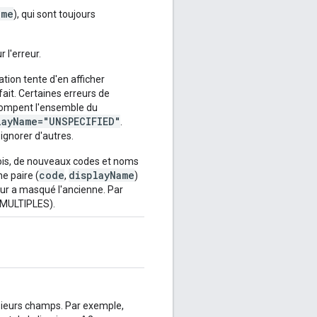
ame
), qui sont toujours
 l'erreur.
ation tente d'en afficher
ait. Certaines erreurs de
terrompent l'ensemble du
layName="UNSPECIFIED"
.
ignorer d'autres.
fois, de nouveaux codes et noms
code
displayName
ne paire (
,
)
eur a masqué l'ancienne. Par
 MULTIPLES).
usieurs champs. Par exemple,