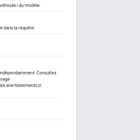
 véhicule i du modèle.
fié dans la requête.
er indépendamment. Consultez
ssage
a des avertissements si