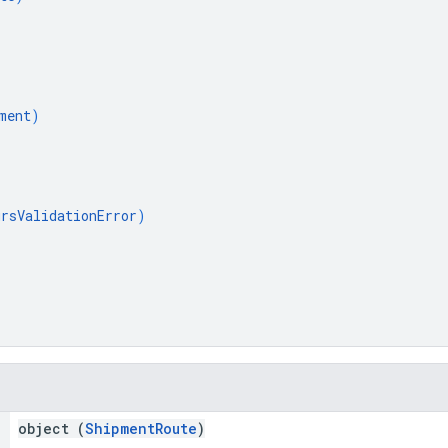
ment
)
rsValidationError
)
object (
ShipmentRoute
)