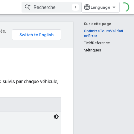
/
Sur cette page
rée.
OptimizeToursValidati
onError
FieldReference
Métriques
 suivis par chaque véhicule,