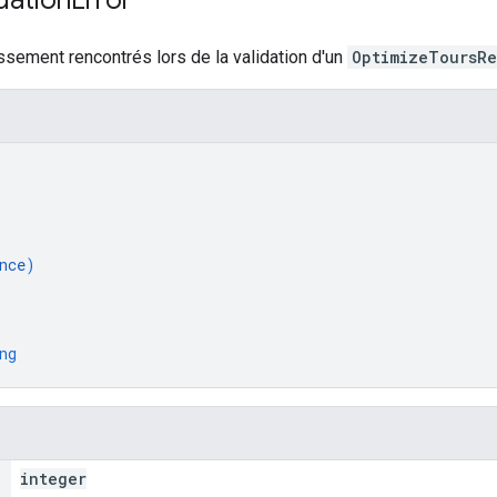
issement rencontrés lors de la validation d'un
OptimizeToursRe
nce
)
ng
integer