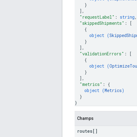
}
]
,
"requestLabel"
: 
string
,
"skippedShipments"
: 
[
{
object (
SkippedShip
}
]
,
"validationErrors"
: 
[
{
object (
OptimizeTou
}
]
,
"metrics"
: 
{
object (
Metrics
)
}
}
Champs
routes[]