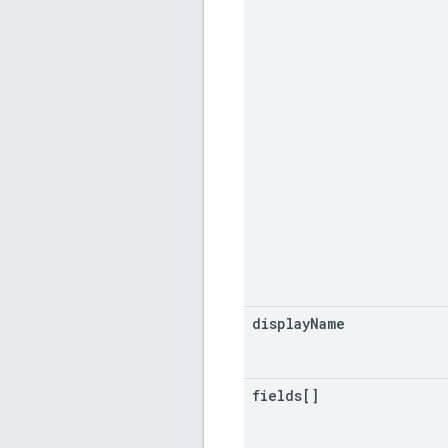
display
Name
fields[]