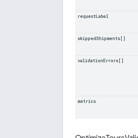
request
Label
skipped
Shipments[]
validation
Errors[]
metrics
Optimize
Tours
Vali