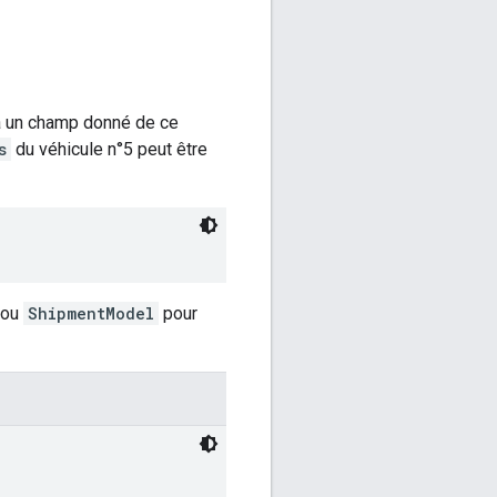
 à un champ donné de ce
s
du véhicule n°5 peut être
ou
ShipmentModel
pour