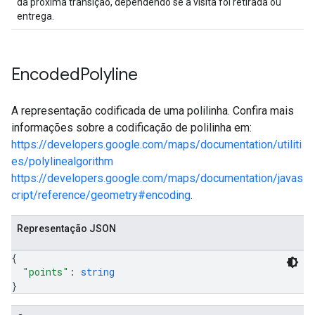
da próxima transição, dependendo se a visita foi retirada ou
entrega.
Encoded
Polyline
A representação codificada de uma polilinha. Confira mais
informações sobre a codificação de polilinha em:
https://developers.google.com/maps/documentation/utiliti
es/polylinealgorithm
https://developers.google.com/maps/documentation/javas
cript/reference/geometry#encoding
.
Representação JSON
{
"points"
: 
string
}