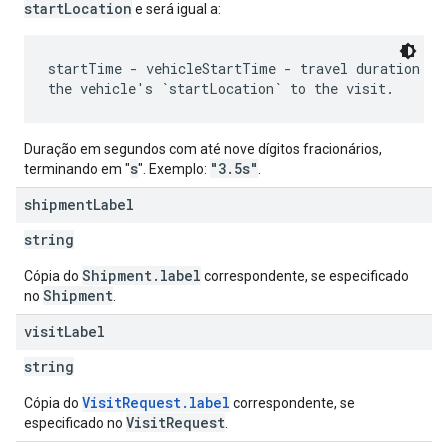
startLocation
e será igual a:
startTime - vehicleStartTime - travel duration fro
Duração em segundos com até nove dígitos fracionários,
s
"3.5s"
terminando em "
". Exemplo:
.
shipment
Label
string
Shipment.label
Cópia do
correspondente, se especificado
Shipment
no
.
visit
Label
string
VisitRequest.label
Cópia do
correspondente, se
VisitRequest
especificado no
.