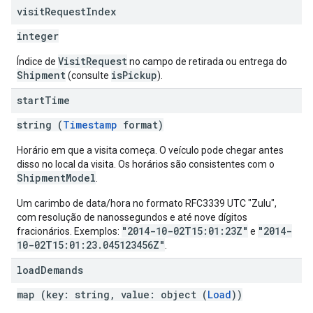
visit
Request
Index
integer
VisitRequest
Índice de
no campo de retirada ou entrega do
Shipment
isPickup
(consulte
).
start
Time
string (
Timestamp
format)
Horário em que a visita começa. O veículo pode chegar antes
disso no local da visita. Os horários são consistentes com o
ShipmentModel
.
Um carimbo de data/hora no formato RFC3339 UTC "Zulu",
com resolução de nanossegundos e até nove dígitos
"2014-10-02T15:01:23Z"
"2014-
fracionários. Exemplos:
e
10-02T15:01:23.045123456Z"
.
load
Demands
map (key: string, value: object (
Load
))