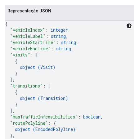
Representação JSON
{
"vehicleIndex"
: 
integer
,
"vehicleLabel"
: 
string
,
"vehicleStartTime"
: 
string
,
"vehicleEndTime"
: 
string
,
"visits"
: 
[
{
object (
Visit
)
}
]
,
"transitions"
: 
[
{
object (
Transition
)
}
]
,
"hasTrafficInfeasibilities"
: 
boolean
,
"routePolyline"
: 
{
object (
EncodedPolyline
)
}
,