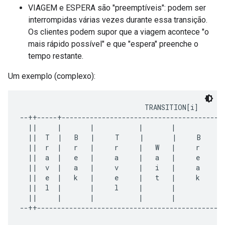
VIAGEM e ESPERA são "preemptíveis": podem ser
interrompidas várias vezes durante essa transição.
Os clientes podem supor que a viagem acontece "o
mais rápido possível" e que "espera" preenche o
tempo restante.
Um exemplo (complexo):
                               TRANSITION[i]

--++-----+-----------------------------------------
  ||     |       |           |       |           |
  ||  T  |   B   |     T     |       |     B     |
  ||  r  |   r   |     r     |   W   |     r     |
  ||  a  |   e   |     a     |   a   |     e     |
  ||  v  |   a   |     v     |   i   |     a     |
  ||  e  |   k   |     e     |   t   |     k     |
  ||  l  |       |     l     |       |           |
  ||     |       |           |       |           |