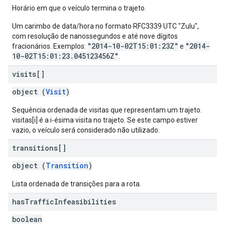
Horário em que o veículo termina o trajeto.
Um carimbo de data/hora no formato RFC3339 UTC "Zulu",
com resolução de nanossegundos e até nove dígitos
"2014-10-02T15:01:23Z"
"2014-
fracionários. Exemplos:
e
10-02T15:01:23.045123456Z"
.
visits[]
object (
Visit
)
Sequência ordenada de visitas que representam um trajeto.
visitas[i] é a i-ésima visita no trajeto. Se este campo estiver
vazio, o veículo será considerado não utilizado.
transitions[]
object (
Transition
)
Lista ordenada de transições para a rota.
has
Traffic
Infeasibilities
boolean