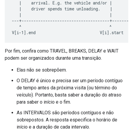
   |    arrival. E.g. the vehicle and/or |         
   |    driver spends time unloading.    |         
   |                                     |         
---+-------------------------------------+---------
   ^                                     ^         
Por fim, confira como TRAVEL, BREAKS, DELAY e WAIT
podem ser organizados durante uma transição.
Elas não se sobrepõem.
O DELAY é único e
precisa
ser um período contíguo
de tempo antes da próxima visita (ou término do
veículo). Portanto, basta saber a duração do atraso
para saber o início e o fim.
As INTERVALOS são períodos contíguos e não
sobrepostos. A resposta especifica o horário de
início e a duração de cada intervalo.