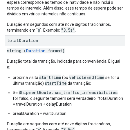
espera corresponde ao tempo de inatividade e não inclui o
tempo de intervalo. Além disso, esse tempo de espera pode ser
dividido em vários intervalos não contíguos.
Duração em segundos com até nove dígitos fracionários,
s
"3.5s"
terminando em "
". Exemplo:
.
total
Duration
string (
Duration
format)
Duração total da transição, indicada para conveniência. É igual
a:
startTime
vehicleEndTime
próxima visita
(ou
se for a
startTime
última transição)
da transição;
ShipmentRoute.has_traffic_infeasibilities
Se
for falso, o seguinte também será verdadeiro: "totalDuration
= travelDuration + delayDuration
breakDuration + waitDuration`.
Duração em segundos com até nove dígitos fracionários,
s
"3.5s"
terminando em "
". Exemplo:
.