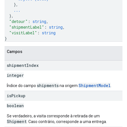
}
,
...
}
,
"detour"
: 
string
,
"shipmentLabel"
: 
string
,
"visitLabel"
: 
string
}
Campos
shipment
Index
integer
shipments
ShipmentModel
Índice do campo
na origem
.
is
Pickup
boolean
Se verdadeiro, a visita corresponde à retirada de um
Shipment
. Caso contrário, corresponde a uma entrega.