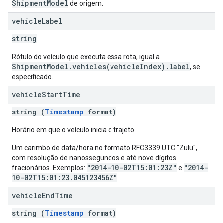
ShipmentModel
de origem.
vehicle
Label
string
Rótulo do veículo que executa essa rota, igual a
ShipmentModel.vehicles(vehicleIndex).label
, se
especificado.
vehicle
Start
Time
string (
Timestamp
format)
Horário em que o veículo inicia o trajeto.
Um carimbo de data/hora no formato RFC3339 UTC "Zulu",
com resolução de nanossegundos e até nove dígitos
"2014-10-02T15:01:23Z"
"2014-
fracionários. Exemplos:
e
10-02T15:01:23.045123456Z"
.
vehicle
End
Time
string (
Timestamp
format)