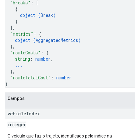
"breaks"
: 
[
{
object (
Break
)
}
]
,
"metrics"
: 
{
object (
AggregatedMetrics
)
}
,
"routeCosts"
: 
{
string
: 
number
,
...
}
,
"routeTotalCost"
: 
number
}
Campos
vehicle
Index
integer
O veículo que faz o trajeto, identificado pelo índice na