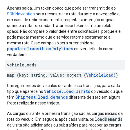
Apenas saída. Um token opaco que pode ser transmitido ao
SDK Navigation
para reconstruir a rota durante a navegação e,
em caso de redirecionamento, respeitar a intenção original
quando a rota foi criada. Tratar esse token como um blob
opaco. Não compare o valor dele entre solicitações, porque ele
pode mudar mesmo que o serviço retorne exatamente a
mesma rota. Esse campo só será preenchido se
populateTransitionPolylines
estiver definido como
verdadeiro.
vehicle
Loads
map (key: string, value: object (
VehicleLoad
))
Carregamentos de veículos durante essa transição, para cada
Vehicle.load_limits
tipo que aparece no
do veículo ou que
Shipment.load_demands
têm
diferente de zero em algum
frete realizado nesse trajeto.
As cargas durante a primeira transição são as cargas iniciais da
loadDemands
rota do veículo. Em seguida, após cada visita, os
da visita são adicionados ou subtraídos para receber as cargas