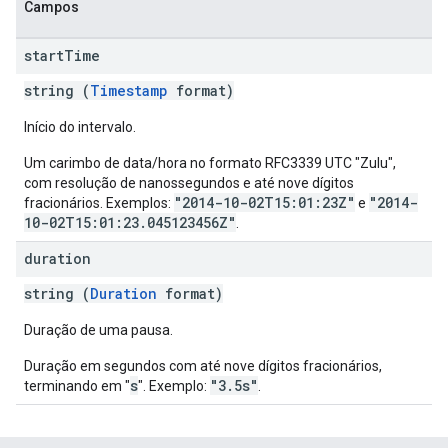
Campos
start
Time
string (
Timestamp
format)
Início do intervalo.
Um carimbo de data/hora no formato RFC3339 UTC "Zulu",
com resolução de nanossegundos e até nove dígitos
"2014-10-02T15:01:23Z"
"2014-
fracionários. Exemplos:
e
10-02T15:01:23.045123456Z"
.
duration
string (
Duration
format)
Duração de uma pausa.
Duração em segundos com até nove dígitos fracionários,
s
"3.5s"
terminando em "
". Exemplo:
.