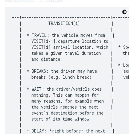
---+-------------------------------------+---------
   |           TRANSITION[i]             |         
   |                                     |         
   |  * TRAVEL: the vehicle moves from   |      PE
   |    VISIT[i-1].departure_location to |         
   |    VISIT[i].arrival_location, which |  * Spend
   |    takes a given travel duration    |    the "
   |    and distance                     |         
   |                                     |  * Load 
   |  * BREAKS: the driver may have      |    some 
   |    breaks (e.g. lunch break).       |    vehi
   |                                     |         
   |  * WAIT: the driver/vehicle does    |         
   |    nothing. This can happen for     |         
   |    many reasons, for example when   |         
   |    the vehicle reaches the next     |         
   |    event's destination before the   |         
   |    start of its time window         |         
   |                                     |         
   |  * DELAY: *right before* the next   |        