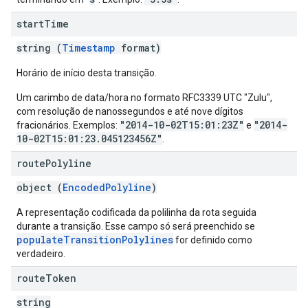
start
Time
string (
Timestamp
format)
Horário de início desta transição.
Um carimbo de data/hora no formato RFC3339 UTC "Zulu",
com resolução de nanossegundos e até nove dígitos
"2014-10-02T15:01:23Z"
"2014-
fracionários. Exemplos:
e
10-02T15:01:23.045123456Z"
.
route
Polyline
object (
EncodedPolyline
)
A representação codificada da polilinha da rota seguida
durante a transição. Esse campo só será preenchido se
populateTransitionPolylines
for definido como
verdadeiro.
route
Token
string