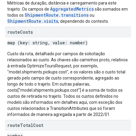
Métricas de duração, distância e carregamento para este
AggregatedMetrics
trajeto. Os campos de
são somados em
ShipmentRoute.transitions
todos os
ou
ShipmentRoute.visits
, dependendo do contexto.
route
Costs
map (key: string, value: number)
Custo da rota, detalhado por campos de solicitação
relacionados ao custo. As chaves são caminhos proto, relativos
à entrada OptimizeToursRequest, por exemplo,
"model.shipments.pickups.cost", e os valores são o custo total
gerado pelo campo de custo correspondente, agregado ao
longo de todo o trajeto. Em outras palavras,
costs["model.shipments.pickups.cost"] é a soma de todos os
custos de retirada no trajeto. Todos os custos definidos no
modelo são informados em detalhes aqui, com exceção dos
custos relacionados a TransitionAttributes que só foram
informados de maneira agregada a partir de 2022/01.
route
Total
Cost
number