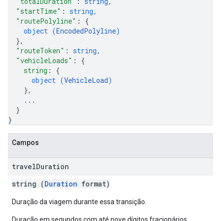
"totalDuration"
: 
string
,
"startTime"
: 
string
,
"routePolyline"
: 
{
object (
EncodedPolyline
)
}
,
"routeToken"
: 
string
,
"vehicleLoads"
: 
{
string
: 
{
object (
VehicleLoad
)
}
,
...
}
}
Campos
travel
Duration
string (
Duration
format)
Duração da viagem durante essa transição.
Duração em segundos com até nove dígitos fracionários,