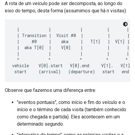
A rota de um veículo pode ser decomposta, ao longo do
eixo do tempo, desta forma (assumimos que há n visitas):
  |            |            |          |       |  
  | Transition |  Visit #0  |          |       |  
  |     #0     |    aka     |   T[1]   |  V[1] |  
  |  aka T[0]  |    V[0]    |          |       | V
  |            |            |          |       | T
  ^            ^            ^          ^       ^   
vehicle    V[0].start   V[0].end     V[1].   V[1]. 
Observe que fazemos uma diferença entre:
"eventos pontuais", como início e fim do veículo e o
início e o término de cada visita (também conhecido
como chegada e partida). Eles acontecem em um
determinado segundo.
"intervalos de tempo", como as próprias visitas e a