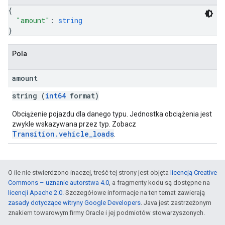
{
"amount"
: 
string
}
Pola
amount
string (
int64
format)
Obciążenie pojazdu dla danego typu. Jednostka obciążenia jest
zwykle wskazywana przez typ. Zobacz
Transition.vehicle_loads
.
O ile nie stwierdzono inaczej, treść tej strony jest objęta
licencją Creative
Commons – uznanie autorstwa 4.0
, a fragmenty kodu są dostępne na
licencji Apache 2.0
. Szczegółowe informacje na ten temat zawierają
zasady dotyczące witryny Google Developers
. Java jest zastrzeżonym
znakiem towarowym firmy Oracle i jej podmiotów stowarzyszonych.