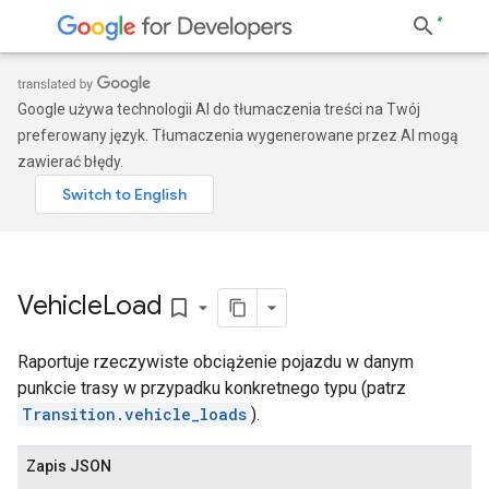
Google używa technologii AI do tłumaczenia treści na Twój
preferowany język. Tłumaczenia wygenerowane przez AI mogą
zawierać błędy.
Vehicle
Load
bookmark_border
Raportuje rzeczywiste obciążenie pojazdu w danym
punkcie trasy w przypadku konkretnego typu (patrz
Transition.vehicle_loads
).
Zapis JSON