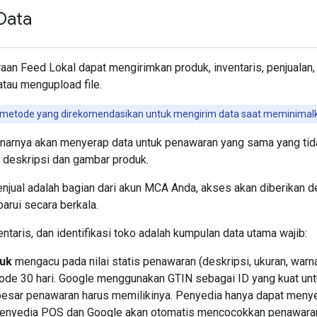
Data
an Feed Lokal dapat mengirimkan produk, inventaris, penjualan,
tau mengupload file.
 metode yang direkomendasikan untuk mengirim data saat meminimalka
enarnya akan menyerap data untuk penawaran yang sama yang tida
i deskripsi dan gambar produk.
njual adalah bagian dari akun MCA Anda, akses akan diberikan d
barui secara berkala.
entaris, dan identifikasi toko adalah kumpulan data utama wajib:
duk
mengacu pada nilai statis penawaran (deskripsi, ukuran, warna d
ode 30 hari. Google menggunakan GTIN sebagai ID yang kuat un
besar penawaran harus memilikinya. Penyedia hanya dapat men
enyedia POS dan Google akan otomatis mencocokkan penawaran 