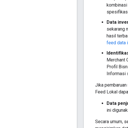
kombinasi
spesifikas
Data inve
sekarang m
hasil terb
feed data 
Identifika
Merchant C
Profil Bis
Informasi
Jika pembaruan r
Feed Lokal dap
Data penj
ini diguna
Secara umum, se