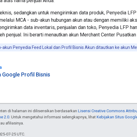
a atas nama penjual Anda.
 teknis, sedangkan untuk mengirimkan data produk, Penyedia LFP
 melalui MCA - sub-akun hubungan akun atau dengan memiliki ak
engirimkan data inventaris, penjualan dan toko, Penyedia LFP han
eh penjual. Ini berarti menautkan akun Merchant Center Pusatkan
-akun Penyedia Feed Lokal dan Profil Bisnis Akun ditautkan ke akun Mer
a
Google Profil Bisnis
onten di halaman ini dilisensikan berdasarkan
Lisensi Creative Commons Attribu
e 2.0
. Untuk mengetahui informasi selengkapnya, lihat
Kebijakan Situs Googl
au afiliasinya.
025-07-25 UTC.