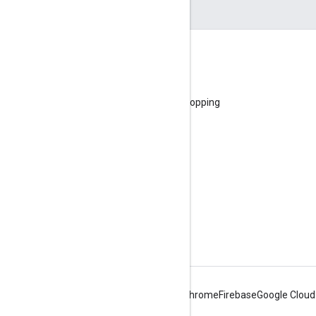
Referensi
Google Content API for Shopping
Error Umum Google Content API for Shopping
Forum Komunitas
Dukungan
Merchant Center
Android
Chrome
Firebase
Google Cloud