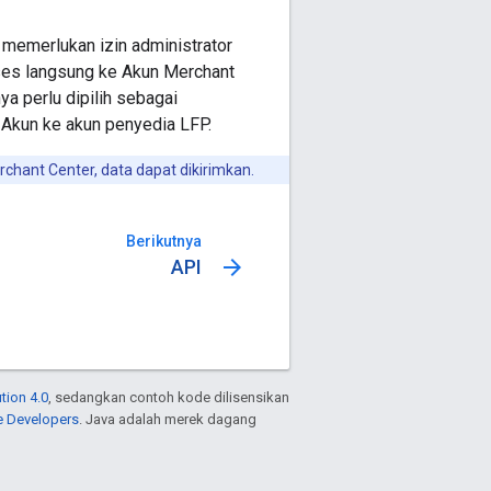
 memerlukan izin administrator
ses langsung ke Akun Merchant
ya perlu dipilih sebagai
 Akun ke akun penyedia LFP.
chant Center, data dapat dikirimkan.
Berikutnya
arrow_forward
API
tion 4.0
, sedangkan contoh kode dilisensikan
e Developers
. Java adalah merek dagang