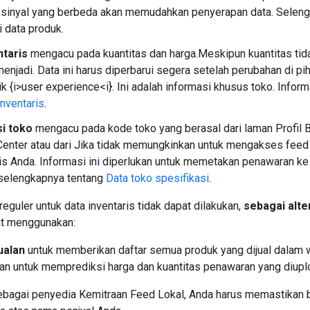
 sinyal yang berbeda akan memudahkan penyerapan data. Seleng
i data produk.
ntaris
mengacu pada kuantitas dan harga.Meskipun kuantitas tida
enjadi. Data ini harus diperbarui segera setelah perubahan di p
aik {i>user experience<i}. Ini adalah informasi khusus toko. Info
inventaris
.
si toko
mengacu pada kode toko yang berasal dari laman Profil B
enter atau dari Jika tidak memungkinkan untuk mengakses feed
nis Anda. Informasi ini diperlukan untuk memetakan penawaran k
 selengkapnya tentang
Data toko spesifikasi
.
eguler untuk data inventaris tidak dapat dilakukan,
sebagai alte
at menggunakan:
ualan
untuk memberikan daftar semua produk yang dijual dalam wak
kan untuk memprediksi harga dan kuantitas penawaran yang diupl
bagai penyedia Kemitraan Feed Lokal, Anda harus memastikan b