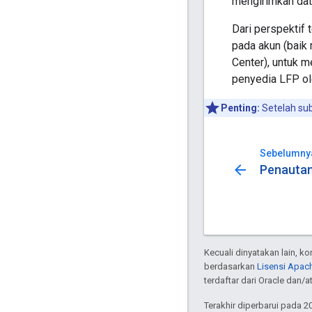
mengirimkan dat
Dari perspektif
pada akun (baik
Center), untuk m
penyedia LFP ol
Penting:
Setelah sub
Sebelumny
arrow_back
Penautan 
Kecuali dinyatakan lain, k
berdasarkan
Lisensi Apach
terdaftar dari Oracle dan/at
Terakhir diperbarui pada 2