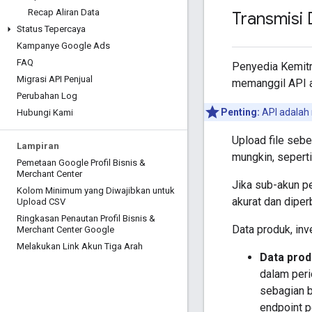
Recap Aliran Data
Transmisi 
Status Tepercaya
Kampanye Google Ads
FAQ
Penyedia Kemitra
Migrasi API Penjual
memanggil API a
Perubahan Log
Penting:
API adalah
Hubungi Kami
Upload file seb
Lampiran
mungkin, sepert
Pemetaan Google Profil Bisnis &
Merchant Center
Jika sub-akun pe
Kolom Minimum yang Diwajibkan untuk
akurat dan diper
Upload CSV
Ringkasan Penautan Profil Bisnis &
Data produk, inv
Merchant Center Google
Melakukan Link Akun Tiga Arah
Data pro
dalam peri
sebagian 
endpoint p