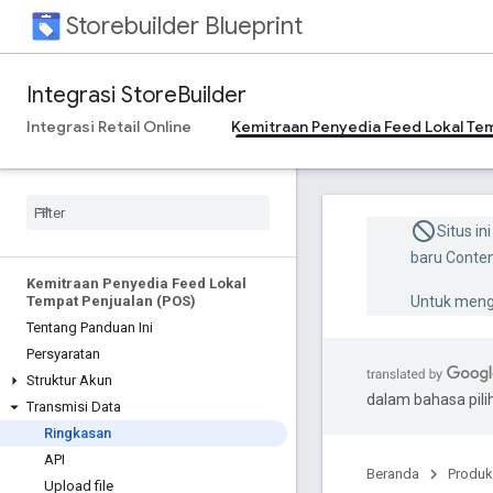
Storebuilder Blueprint
Integrasi StoreBuilder
Integrasi Retail Online
Kemitraan Penyedia Feed Lokal Tem
Situs in
baru Conten
Kemitraan Penyedia Feed Lokal
Tempat Penjualan (POS)
Untuk menge
Tentang Panduan Ini
Persyaratan
Struktur Akun
dalam bahasa pil
Transmisi Data
Ringkasan
API
Beranda
Produk
Upload file