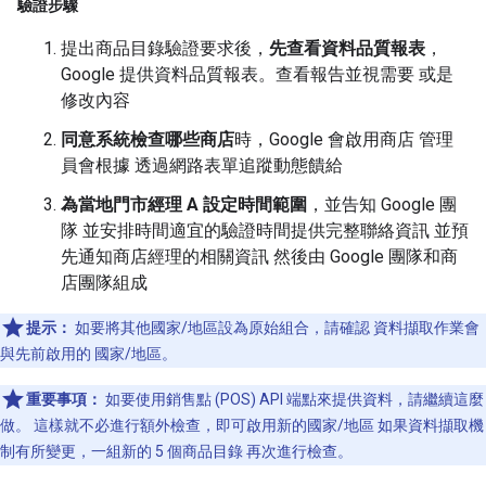
驗證步驟
提出商品目錄驗證要求後，
先查看資料品質報表
，
Google 提供資料品質報表。查看報告並視需要 或是
修改內容
同意系統檢查哪些商店
時，Google 會啟用商店 管理
員會根據 透過網路表單追蹤動態饋給
為當地門市經理 A 設定時間範圍
，並告知 Google 團
隊 並安排時間適宜的驗證時間提供完整聯絡資訊 並預
先通知商店經理的相關資訊 然後由 Google 團隊和商
店團隊組成
提示：
如要將其他國家/地區設為原始組合，請確認 資料擷取作業會
與先前啟用的 國家/地區。
重要事項：
如要使用銷售點 (POS) API 端點來提供資料，請繼續這麼
做。 這樣就不必進行額外檢查，即可啟用新的國家/地區 如果資料擷取機
制有所變更，一組新的 5 個商品目錄 再次進行檢查。