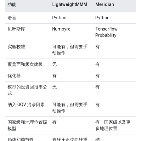
功能
LightweightMMM
Meridian
语言
Python
Python
贝叶斯库
Numpyro
Tensorflow
Probability
实验校准
可能有，但需要手
有
动操作
覆盖面和频次建模
无
有
优化器
有
有
模型的投资回报率公
无
有
式
纳入 GQV 混杂因素
可能有，但需要手
有
动操作
国家级和地理位置级
有
有，国家级以及更
模型
多地理位置
趋势和季节性
直线 + 正弦曲线重
结