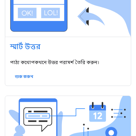
স্মার্ট উত্তর
পাঠ্য কথোপকথনে উত্তর পরামর্শ তৈরি করুন।
শুরু করুন