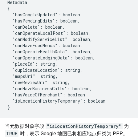
Metadata

"hasGoogleUpdated":
"hasPendingEdits":
"canDelete":
"canOperateLocalPost":
"canModifyServiceList":
"canHaveFoodMenus":
"canOperateHealthData":
"canOperateLodgingData":
"placeId":
"duplicateLocation":
"mapsUri":
"newReviewUri":
"canHaveBusinessCalls":
"hasVoiceOfMerchant":
"isLocationHistoryTemporary":
boolean

当元数据对象字段
"isLocationHistoryTemporary"
为
TRUE
时，表示 Google 地图已将相应地点归类为 PPP。