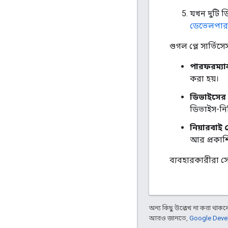
যখন দুটি 
ডেভেলপা
গুগল প্লে সার্ভি
পারফরম্যান্স
করা হয়।
ডিভাইসের 
ডিভাইস-নির্
নিয়ারবাই 
আর প্রকাশি
ব্যবহারকারীরা সে
অন্য কিছু উল্লেখ না করা থাকলে,
আরও জানতে,
Google Devel