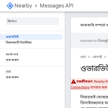
Nearby
Messages API
কাছাকাছি সম্পর্ক
ওভারভিউ
বিকাশকারী নির্দেশিকা
Android
হোম
প্রোডাক্ট
শুরু করুন
ওভারভি
i
OS
শুরু করুন
সতর্কীকরণ:
Nearby Me
Connections
ব্যবহার শুরু
নিয়ারবাই মেসেজ
ডিভাইসগুলোর মধ্