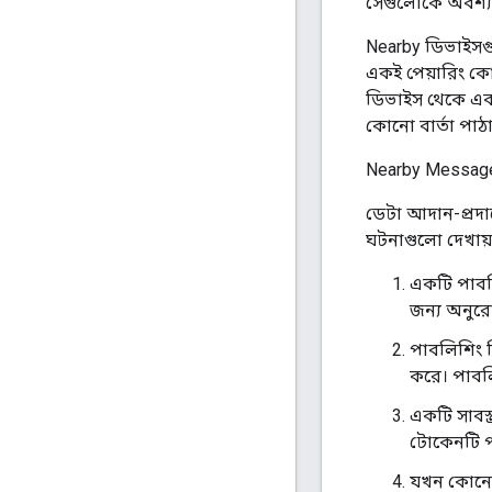
সেগুলোকে অবশ্যই
Nearby ডিভাইসগু
একই পেয়ারিং কো
ডিভাইস থেকে একট
কোনো বার্তা পাঠ
Nearby Message
ডেটা আদান-প্রদান
ঘটনাগুলো দেখায়
একটি পাবল
জন্য অনুরো
পাবলিশিং ড
করে। পাবলি
একটি সাবস্
টোকেনটি প
যখন কোনো প