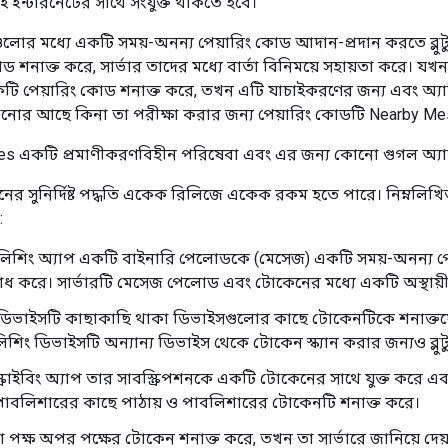
 ইন্টারনেটের সাথে সংযুক্ত থাকতে হবে।
লোর মধ্যে একটি সময়-অনন্য পেয়ারিং কোড আদান-প্রদান করতে ব্লুট
ড শনাক্ত করে, সার্ভার তাদের মধ্যে বার্তা বিনিময়ে সহায়তা করে
ি পেয়ারিং কোড শনাক্ত করে, তখন এটি যাচাইকরণের জন্য এবং অ্যাপ্
ানোর আছে কিনা তা পরীক্ষা করার জন্য পেয়ারিং কোডটি Nearby Mess
s একটি প্রমাণীকরণবিহীন পরিষেবা এবং এর জন্য কোনো গুগল অ্যাকা
ের সুনির্দিষ্ট পদ্ধতি একেক রিলিজে একেক রকম হতে পারে। নিম্নলিখিত ক্
:
িশিং অ্যাপ একটি বাইনারি পেলোডকে (মেসেজ) একটি সময়-অনন্য পেয
ধ করে। সার্ভারটি মেসেজ পেলোড এবং টোকেনের মধ্যে একটি অস্থায়ী
িভাইসটি কাছাকাছি থাকা ডিভাইসগুলোর কাছে টোকেনটিকে শনাক্তযোগ্য
শিং ডিভাইসটি অন্যান্য ডিভাইস থেকে টোকেন স্ক্যান করার জন্যও ব্লুট
ক্রাইবিং অ্যাপ তার সাবস্ক্রিপশনকে একটি টোকেনের সাথে যুক্ত করে এবং
াবলিশারের কাছে পাঠায় ও পাবলিশারের টোকেনটি শনাক্ত করে।
ক্ষ অপর পক্ষের টোকেন শনাক্ত করে, তখন তা সার্ভারে জানিয়ে দেয়