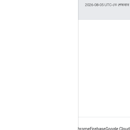
2026-08-05 UTC-তে শেষবা
জুড়ে থাকা
Google Developer Program
Google Developer Groups
Google Developer Experts
Accelerators
Google Cloud & NVIDIA
Android
Chrome
Firebase
Google Cloud