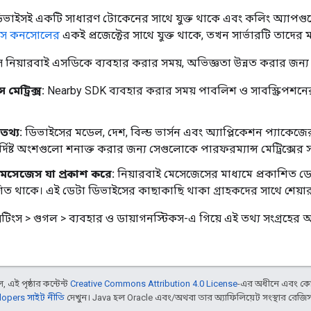
ডিভাইসই একটি সাধারণ টোকেনের সাথে যুক্ত থাকে এবং কলিং অ্যাপগু
রস কনসোলের
একই প্রজেক্টের সাথে যুক্ত থাকে, তখন সার্ভারটি তাদের 
সেস নিয়ারবাই এসডিকে ব্যবহার করার সময়, অভিজ্ঞতা উন্নত করার জন্য 
 মেট্রিক্স:
Nearby SDK ব্যবহার করার সময় পাবলিশ ও সাবস্ক্রিপশনের 
তথ্য:
ডিভাইসের মডেল, দেশ, বিল্ড ভার্সন এবং অ্যাপ্লিকেশন প্যাকেজ
দিষ্ট অংশগুলো শনাক্ত করার জন্য সেগুলোকে পারফরম্যান্স মেট্রিক্সের স
মেসেজেস যা প্রকাশ করে:
নিয়ারবাই মেসেজেসের মাধ্যমে প্রকাশিত ড
ত থাকে। এই ডেটা ডিভাইসের কাছাকাছি থাকা গ্রাহকদের সাথে শেয়ার
টিংস > গুগল > ব্যবহার ও ডায়াগনস্টিকস-এ গিয়ে এই তথ্য সংগ্রহের অ
 এই পৃষ্ঠার কন্টেন্ট
Creative Commons Attribution 4.0 License
-এর অধীনে এবং কো
opers সাইট নীতি
দেখুন। Java হল Oracle এবং/অথবা তার অ্যাফিলিয়েট সংস্থার রেজিস্টার