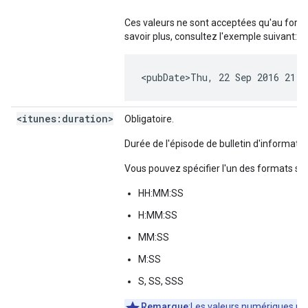
Ces valeurs ne sont acceptées qu'au for
savoir plus, consultez l'exemple suivant:
<pubDate>Thu, 22 Sep 2016 21:
<itunes:duration>
Obligatoire.
Durée de l'épisode de bulletin d'informati
Vous pouvez spécifier l'un des formats sui
HH:MM:SS
H:MM:SS
MM:SS
M:SS
S, SS, SSS
Remarque
:Les valeurs numériques un