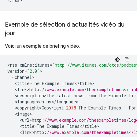
<
/
rss
>
Exemple de sélection d'actualités vidéo du
jour
Voici un exemple de briefing vidéo:
<
rss
xmlns
:
itunes
=
"http://www.itunes.com/dtds/podcas
version
=
"2.0"
<
channel
<
title>The
Example
Times
<
/
title
<
link>http
:
//www.example.com/theexampletimes</lin
<
description>The
latest
news
from
The
Example
Tim
<
language>en
-
us
<
/
language
<
copyright>Copyright
2018
The
Example
Times
–
For
<
image
<
url>http
:
//www.example.com/theexampletimes/log
<
title>The
Example
Times
<
/
title
<
link>http
:
//www.example.com/theexampletimes</l