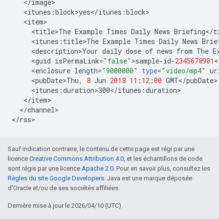
<
/
image
<
itunes
:
block>yes
<
/
itunes
:
block
<
item
<
title>The
Example
Times
Daily
News
Briefing
<
/
t
<
itunes
:
title>The
Example
Times
Daily
News
Brie
<
description>Your
daily
dose
of
news
from
The
E
<
guid
isPermaLink
=
"false"
>
sample
-
id
-
2345678901
<
<
enclosure
length
=
"9000000"
type
=
"video/mp4"
ur
<
pubDate>Thu
,
8
Jun
2018
11
:
12
:
00
GMT
<
/
pubDate
<
itunes
:
duration>300
<
/
itunes
:
duration
<
/
item
<
/
channel
>

<
/
rss
>
Sauf indication contraire, le contenu de cette page est régi par une
licence
Creative Commons Attribution 4.0
, et les échantillons de code
sont régis par une licence
Apache 2.0
. Pour en savoir plus, consultez les
Règles du site Google Developers
. Java est une marque déposée
d'Oracle et/ou de ses sociétés affiliées.
Dernière mise à jour le 2026/04/10 (UTC).