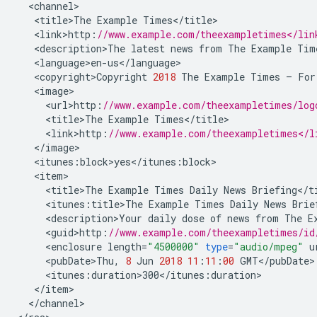
<
channel
<
title>The
Example
Times
<
/
title
<
link>http
:
//www.example.com/theexampletimes</lin
<
description>The
latest
news
from
The
Example
Tim
<
language>en
-
us
<
/
language
<
copyright>Copyright
2018
The
Example
Times
–
For
<
image
<
url>http
:
//www.example.com/theexampletimes/log
<
title>The
Example
Times
<
/
title
<
link>http
:
//www.example.com/theexampletimes</l
<
/
image
<
itunes
:
block>yes
<
/
itunes
:
block
<
item
<
title>The
Example
Times
Daily
News
Briefing
<
/
t
<
itunes
:
title>The
Example
Times
Daily
News
Brie
<
description>Your
daily
dose
of
news
from
The
E
<
guid>http
:
//www.example.com/theexampletimes/id
<
enclosure
length
=
"4500000"
type
=
"audio/mpeg"
u
<
pubDate>Thu
,
8
Jun
2018
11
:
11
:
00
GMT
<
/
pubDate
<
itunes
:
duration>300
<
/
itunes
:
duration
<
/
item
<
/
channel
>
