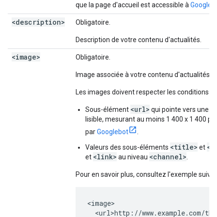
que la page d'accueil est accessible à
Googleb
<description>
Obligatoire.
Description de votre contenu d'actualités.
<image>
Obligatoire.
Image associée à votre contenu d'actualités.
Les images doivent respecter les conditions su
<url>
Sous-élément
qui pointe vers une i
lisible, mesurant au moins 1 400 x 1 400 pix
par
Googlebot
.
<title>
<l
Valeurs des sous-éléments
et
<link>
<channel>
et
au niveau
.
Pour en savoir plus, consultez l'exemple suivan
<image>

  <url>http://www.example.com/the