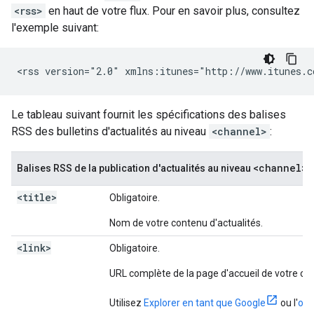
<rss>
en haut de votre flux. Pour en savoir plus, consultez
l'exemple suivant:
<rss version="2.0" xmlns:itunes="http://www.itunes.c
Le tableau suivant fournit les spécifications des balises
RSS des bulletins d'actualités au niveau
<channel>
:
<channel>
Balises RSS de la publication d'actualités au niveau
<title>
Obligatoire.
Nom de votre contenu d'actualités.
<link>
Obligatoire.
URL complète de la page d'accueil de votre con
Utilisez
Explorer en tant que Google
ou l'
out