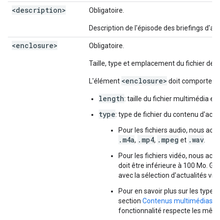
<description>
Obligatoire.
Description de l'épisode des briefings d'act
<enclosure>
Obligatoire.
Taille, type et emplacement du fichier de l'
<enclosure>
L'élément
doit comporter le
length
: taille du fichier multimédia en
type
: type de fichier du contenu d'actu
Pour les fichiers audio, nous ac
.m4a
.mp4
.mpeg
.wav
,
,
et
.
Pour les fichiers vidéo, nous acc
doit être inférieure à 100 Mo. G
avec la sélection d'actualités vidé
Pour en savoir plus sur les type
section
Contenus multimédias co
fonctionnalité respecte les même