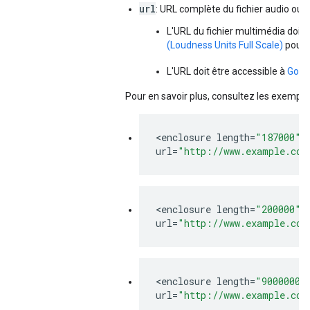
url
: URL complète du fichier audio ou v
L'URL du fichier multimédia doit
(Loudness Units Full Scale)
pour l
L'URL doit être accessible à
Goog
Pour en savoir plus, consultez les exemple
<
enclosure
length
=
"187000"
url
=
"http://www.example.com
<
enclosure
length
=
"200000"
url
=
"http://www.example.com
<
enclosure
length
=
"9000000"
url
=
"http://www.example.com