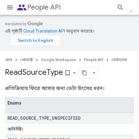
people
People API
এই পৃষ্ঠাটি
Cloud Translation API
অনুবাদ করেছে।
হোম
প্রোডাক্ট
Google Workspace
People API
রেফারেন্স
Read
Source
Type
bookmark_border
প্রতিক্রিয়ায় ফিরে আসার জন্য ডেটা উৎসের ধরন।
Enums
READ
_
SOURCE
_
TYPE
_
UNSPECIFIED
অনির্দিষ্ট।