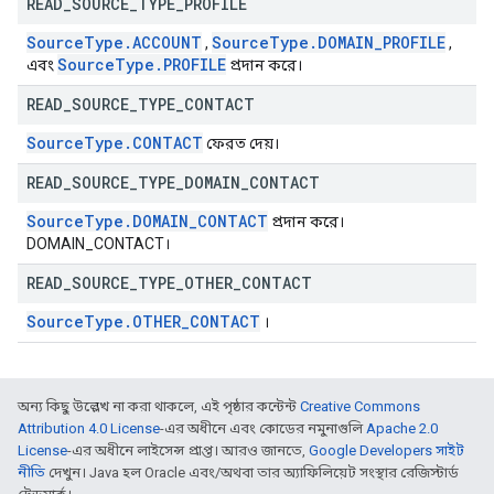
READ
_
SOURCE
_
TYPE
_
PROFILE
Source
Type
.
ACCOUNT
Source
Type
.
DOMAIN
_
PROFILE
,
,
Source
Type
.
PROFILE
এবং
প্রদান করে।
READ
_
SOURCE
_
TYPE
_
CONTACT
Source
Type
.
CONTACT
ফেরত দেয়।
READ
_
SOURCE
_
TYPE
_
DOMAIN
_
CONTACT
Source
Type
.
DOMAIN
_
CONTACT
প্রদান করে।
DOMAIN_CONTACT।
READ
_
SOURCE
_
TYPE
_
OTHER
_
CONTACT
Source
Type
.
OTHER
_
CONTACT
।
অন্য কিছু উল্লেখ না করা থাকলে, এই পৃষ্ঠার কন্টেন্ট
Creative Commons
Attribution 4.0 License
-এর অধীনে এবং কোডের নমুনাগুলি
Apache 2.0
License
-এর অধীনে লাইসেন্স প্রাপ্ত। আরও জানতে,
Google Developers সাইট
নীতি
দেখুন। Java হল Oracle এবং/অথবা তার অ্যাফিলিয়েট সংস্থার রেজিস্টার্ড