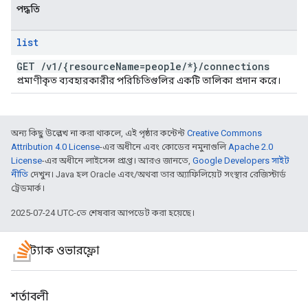
পদ্ধতি
list
GET
/
v1
/
{resource
Name=people
/
*}
/
connections
প্রমাণীকৃত ব্যবহারকারীর পরিচিতিগুলির একটি তালিকা প্রদান করে।
অন্য কিছু উল্লেখ না করা থাকলে, এই পৃষ্ঠার কন্টেন্ট
Creative Commons
Attribution 4.0 License
-এর অধীনে এবং কোডের নমুনাগুলি
Apache 2.0
License
-এর অধীনে লাইসেন্স প্রাপ্ত। আরও জানতে,
Google Developers সাইট
নীতি
দেখুন। Java হল Oracle এবং/অথবা তার অ্যাফিলিয়েট সংস্থার রেজিস্টার্ড
ট্রেডমার্ক।
2025-07-24 UTC-তে শেষবার আপডেট করা হয়েছে।
স্ট্যাক ওভারফ্লো
শর্তাবলী