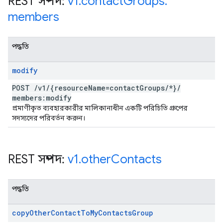
REST সম্পদ:
v1
.
contact
Groups
.
members
পদ্ধতি
modify
POST
/
v1
/
{resource
Name=contact
Groups
/
*}
/
members:modify
প্রমাণীকৃত ব্যবহারকারীর মালিকানাধীন একটি পরিচিতি গ্রুপের
সদস্যদের পরিবর্তন করুন।
REST সম্পদ:
v1
.
other
Contacts
পদ্ধতি
copy
Other
Contact
To
My
Contacts
Group