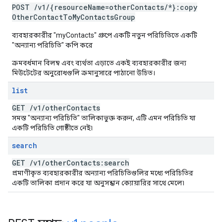
POST
/
v1
/
{resource
Name=other
Contacts
/
*}:copy
Other
Contact
To
My
Contacts
Group
ব্যবহারকারীর "myContacts" গ্রুপে একটি নতুন পরিচিতিতে একটি
"অন্যান্য পরিচিতি" কপি করে
ক্রমবর্ধমান বিলম্ব এবং ব্যর্থতা এড়াতে একই ব্যবহারকারীর জন্য
মিউটেটের অনুরোধগুলি ক্রমানুসারে পাঠানো উচিত।
list
GET
/
v1
/
other
Contacts
সমস্ত "অন্যান্য পরিচিতি" তালিকাভুক্ত করুন, এটি এমন পরিচিতি যা
একটি পরিচিতি গোষ্ঠীতে নেই৷
search
GET
/
v1
/
other
Contacts:search
প্রমাণীকৃত ব্যবহারকারীর অন্যান্য পরিচিতিগুলির মধ্যে পরিচিতির
একটি তালিকা প্রদান করে যা অনুসন্ধান ক্যোয়ারির সাথে মেলে৷