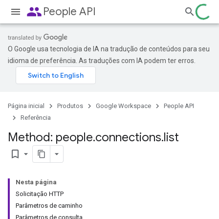
people
People API
O Google usa tecnologia de IA na tradução de conteúdos para seu
idioma de preferência. As traduções com IA podem ter erros.
Página inicial
Produtos
Google Workspace
People API
Referência
Method: people
.
connections
.
list
bookmark_border
Nesta página
Solicitação HTTP
Parâmetros de caminho
Parâmetros de consulta