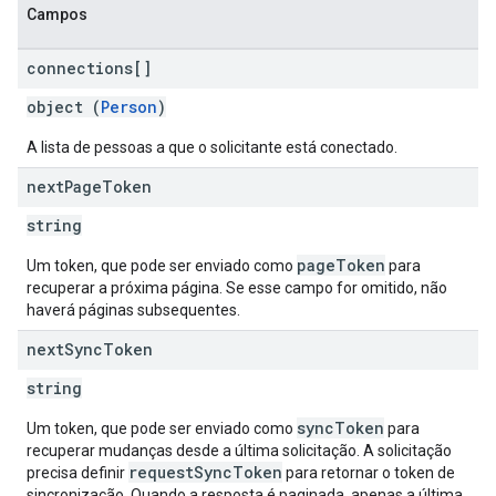
Campos
connections[]
object (
Person
)
A lista de pessoas a que o solicitante está conectado.
next
Page
Token
string
pageToken
Um token, que pode ser enviado como
para
recuperar a próxima página. Se esse campo for omitido, não
haverá páginas subsequentes.
next
Sync
Token
string
syncToken
Um token, que pode ser enviado como
para
recuperar mudanças desde a última solicitação. A solicitação
requestSyncToken
precisa definir
para retornar o token de
sincronização. Quando a resposta é paginada, apenas a última