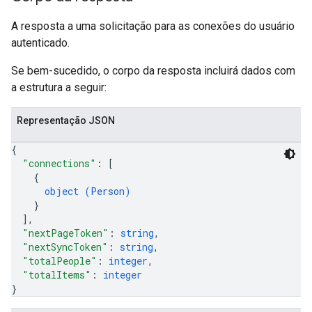
A resposta a uma solicitação para as conexões do usuário
autenticado.
Se bem-sucedido, o corpo da resposta incluirá dados com
a estrutura a seguir:
Representação JSON
{
"connections"
: 
[
{
object (
Person
)
}
]
,
"nextPageToken"
: 
string
,
"nextSyncToken"
: 
string
,
"totalPeople"
: 
integer
,
"totalItems"
: 
integer
}