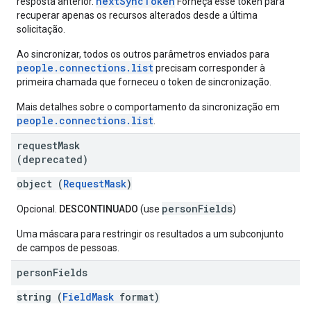
nextSyncToken
resposta anterior.
Forneça esse token para
recuperar apenas os recursos alterados desde a última
solicitação.
Ao sincronizar, todos os outros parâmetros enviados para
people.connections.list
precisam corresponder à
primeira chamada que forneceu o token de sincronização.
Mais detalhes sobre o comportamento da sincronização em
people.connections.list
.
request
Mask
(deprecated)
object (
RequestMask
)
personFields
Opcional.
DESCONTINUADO
(use
)
Uma máscara para restringir os resultados a um subconjunto
de campos de pessoas.
person
Fields
string (
FieldMask
format)