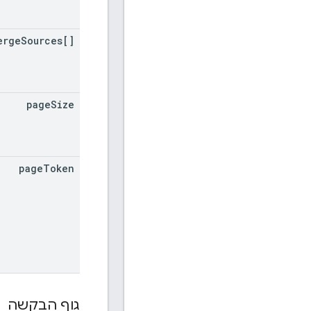
erge
Sources[]
page
Size
page
Token
גוף הבקשה