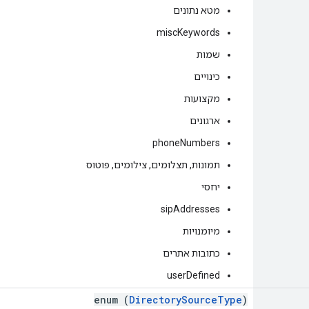
מטא נתונים
miscKeywords
שמות
כינויים
מקצועות
ארגונים
phoneNumbers
תמונות, תצלומים, צילומים, פוטוס
יחסי
sipAddresses
מיומנויות
כתובות אתרים
userDefined
enum (
DirectorySourceType
)