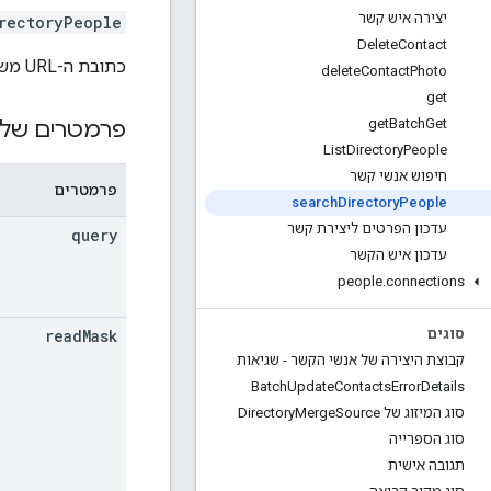
יצירה איש קשר
rectoryPeople
Delete
Contact
כתובת ה-URL משתמשת בתחביר של
delete
Contact
Photo
get
get
Batch
Get
פרמטרים של 
List
Directory
People
חיפוש אנשי קשר
פרמטרים
search
Directory
People
עדכון הפרטים ליצירת קשר
query
עדכון איש הקשר
people
.
connections
read
Mask
סוגים
קבוצת היצירה של אנשי הקשר - שגיאות
Batch
Update
Contacts
Error
Details
סוג המיזוג של Directory
Source
Merge
סוג הספרייה
תגובה אישית