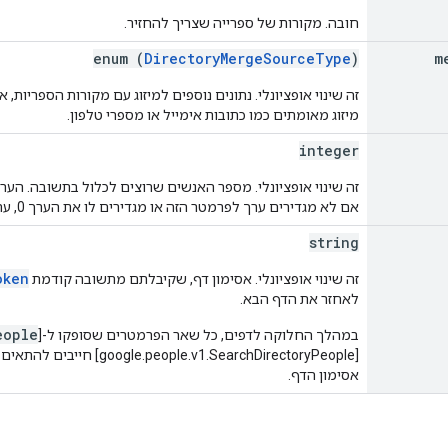
חובה. מקורות של ספרייה שצריך להחזיר.
enum (
DirectoryMergeSourceType
)
m
זה שינוי אופציונלי. נתונים נוספים למיזוג עם מקורות הספריו
מיזוג מאומתים כמו כתובות אימייל או מספרי טלפון.
integer
אם לא מגדירים ערך לפרמטר הזה או מגדירים לו את הערך 0, ערך ברירת המחדל שלו הוא 100.
string
oken
זה שינוי אופציונלי. אסימון דף, שקיבלתם מתשובה קודמת
לאחזר את הדף הבא.
eople
במהלך החלוקה לדפים, כל שאר הפרמטרים שסופקו ל-[
[ple.v1.SearchDirectoryPeople
אסימון הדף.