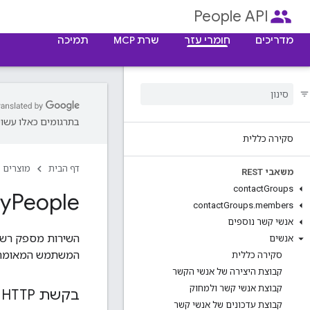
people
People API
מדריכים
חומרי עזר
שרת MCP
תמיכה
בתרגומים כאלו עשויו
סקירה כללית
דף הבית
מוצרים
משאבי REST
contact
Groups
ry
People
contact
Groups
.
members
אנשי קשר נוספים
השירות מספק רשימ
אנשים
המשתמש המאומת
סקירה כללית
קבוצת היצירה של אנשי הקשר
קבוצת אנשי קשר ולמחוק
בקשת HTTP
קבוצת עדכונים של אנשי קשר