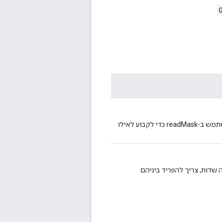
חובה. תחילית של שאילתה שתואמת לשדות של האדם. לא משתמש ב-readMask כדי לקבוע לאילו
שדות, צריך להפריד ביניהם