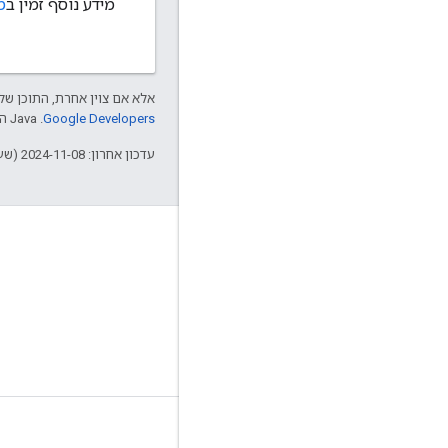
מידע נוסף זמין ב
מ
אלא אם צוין אחרת, התוכן של 
Google Developers‏
.‏ Java הוא סימן מסחרי רשום של חברת Oracle ו/או של השותפים העצמאיים שלה.
עדכון אחרון: 2024-11-08 (שעון UTC).
מונחים