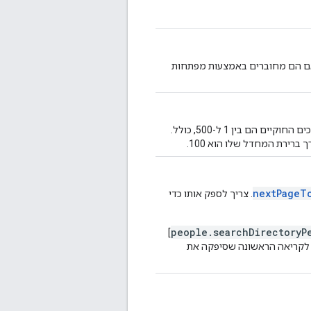
ת, אם הם מחוברים באמצעות מפתחות
זה שינוי אופציונלי. מספר האנשים שרוצים לכלול בתשובה. הערכים החוקיים הם בין 1 ל-500, כולל.
nextPageT
. צריך לספק אותו כדי
people.searchDirectoryP
]
google.peo] חייבים להתאים לקריאה הראשונה שסיפקה את