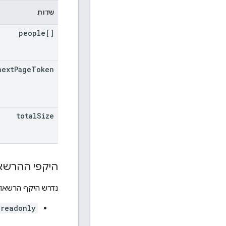
שדות
people[]
next
Page
Token
total
Size
היקפי ההרשא
נדרש היקף הרשאות OAuth ה
.readonly