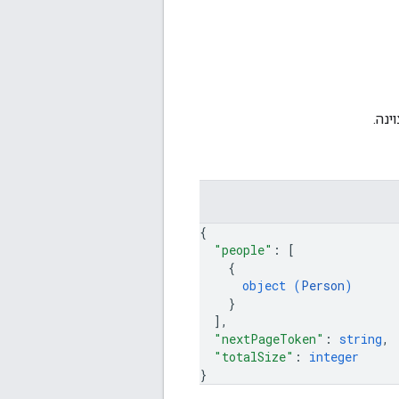
נה.
{
"people"
: 
[
{
object (
Person
)
}
]
,
"nextPageToken"
: 
string
,
"totalSize"
: 
integer
}