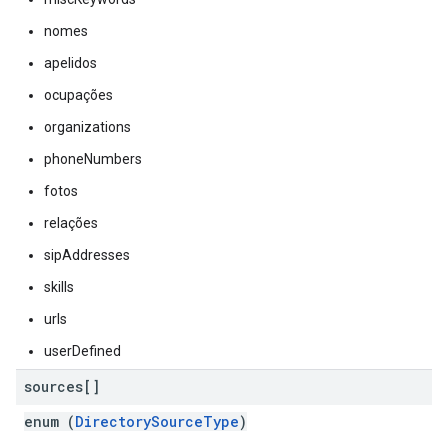
nomes
apelidos
ocupações
organizations
phoneNumbers
fotos
relações
sipAddresses
skills
urls
userDefined
sources[]
enum (
DirectorySourceType
)