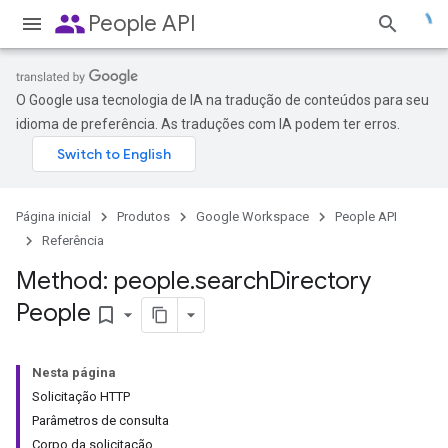
people
People API
O Google usa tecnologia de IA na tradução de conteúdos para seu
idioma de preferência. As traduções com IA podem ter erros.
Página inicial
Produtos
Google Workspace
People API
Referência
Method: people
.
search
Directory
People
bookmark_border
Nesta página
Solicitação HTTP
Parâmetros de consulta
Corpo da solicitação