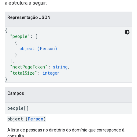
a estrutura a seguir:
Representação JSON
{
"people"
: 
[
{
object (
Person
)
}
]
,
"nextPageToken"
: 
string
,
"totalSize"
: 
integer
}
Campos
people[]
object (
Person
)
A lista de pessoas no diretório do domínio que corresponde à
consulta.