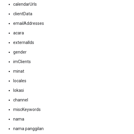
calendarUrls
clientData
emailAddresses
acara
externalIds
gender
imClients
minat
locales
lokasi
channel
miscKeywords
nama
nama panggilan