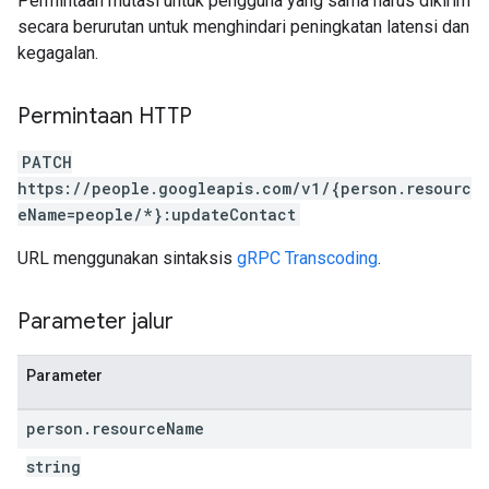
Permintaan mutasi untuk pengguna yang sama harus dikirim
secara berurutan untuk menghindari peningkatan latensi dan
kegagalan.
Permintaan HTTP
PATCH
https://people.googleapis.com/v1/{person.resourc
eName=people/*}:updateContact
URL menggunakan sintaksis
gRPC Transcoding
.
Parameter jalur
Parameter
person
.
resource
Name
string