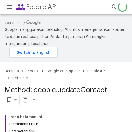
people
People API
Google menggunakan teknologi AI untuk menerjemahkan konten
ke dalam bahasa pilihan Anda. Terjemahan AI mungkin
mengandung kesalahan.
Beranda
Produk
Google Workspace
People API
Referensi
Method: people
.
update
Contact
bookmark_border
Pada halaman ini
Permintaan HTTP
Parameter jalur