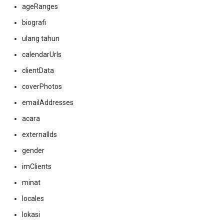
ageRanges
biografi
ulang tahun
calendarUrls
clientData
coverPhotos
emailAddresses
acara
externalIds
gender
imClients
minat
locales
lokasi