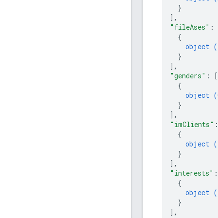
}
]
,
"fileAses"
: 
{
object (
}
]
,
"genders"
: 
[
{
object (
}
]
,
"imClients"
{
object (
}
]
,
"interests"
:
{
object (
}
]
,