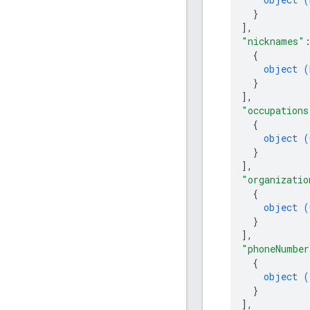
}
]
,
"nicknames"
{
object (
}
]
,
"occupations
{
object (
}
]
,
"organizatio
{
object (
}
]
,
"phoneNumber
{
object (
}
]
,