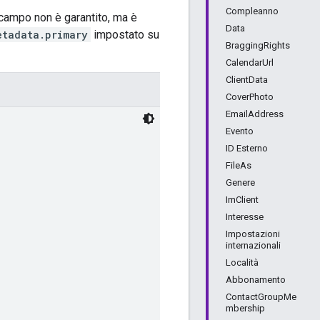
Compleanno
 campo non è garantito, ma è
Data
etadata.primary
impostato su
BraggingRights
CalendarUrl
ClientData
CoverPhoto
EmailAddress
Evento
ID Esterno
FileAs
Genere
ImClient
Interesse
Impostazioni
internazionali
Località
Abbonamento
ContactGroupMe
mbership