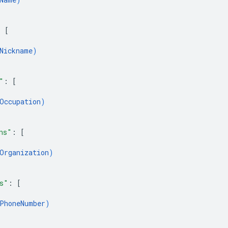
: 
[
Nickname
)
"
: 
[
Occupation
)
ns"
: 
[
Organization
)
s"
: 
[
PhoneNumber
)