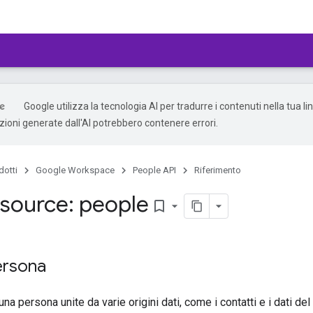
Google utilizza la tecnologia AI per tradurre i contenuti nella tua l
uzioni generate dall'AI potrebbero contenere errori.
dotti
Google Workspace
People API
Riferimento
source: people
bookmark_border
ersona
na persona unite da varie origini dati, come i contatti e i dati del 