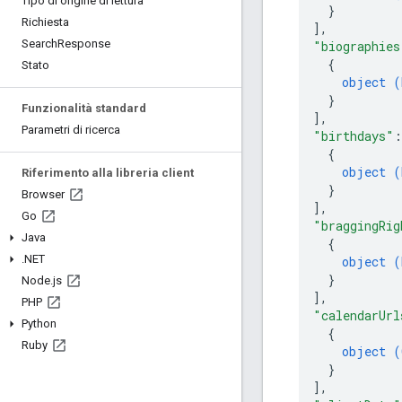
Tipo di origine di lettura
}
Richiesta
]
,
Search
Response
"biographies
{
Stato
object (
}
Funzionalità standard
]
,
Parametri di ricerca
"birthdays"
:
{
object (
Riferimento alla libreria client
}
Browser
]
,
Go
"braggingRig
Java
{
.
NET
object (
}
Node
.
js
]
,
PHP
"calendarUrl
Python
{
Ruby
object (
}
]
,