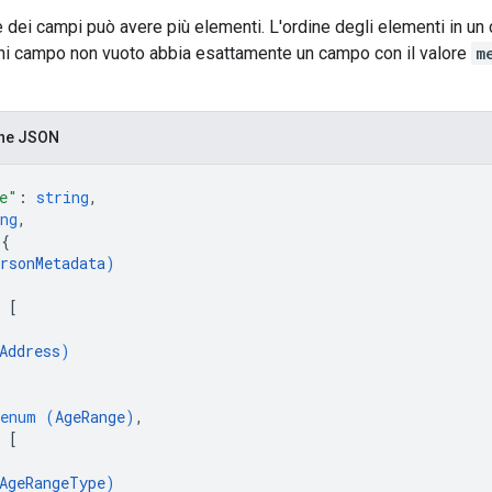
 dei campi può avere più elementi. L'ordine degli elementi in un
gni campo non vuoto abbia esattamente un campo con il valore
m
one JSON
e"
: 
string
,
ng
,
 
{
rsonMetadata
)
 
[
Address
)
enum (
AgeRange
)
,
 
[
AgeRangeType
)