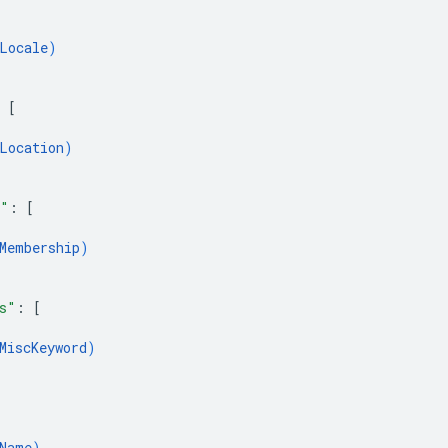
Locale
)
 
[
Location
)
s"
: 
[
Membership
)
s"
: 
[
MiscKeyword
)
Name
)