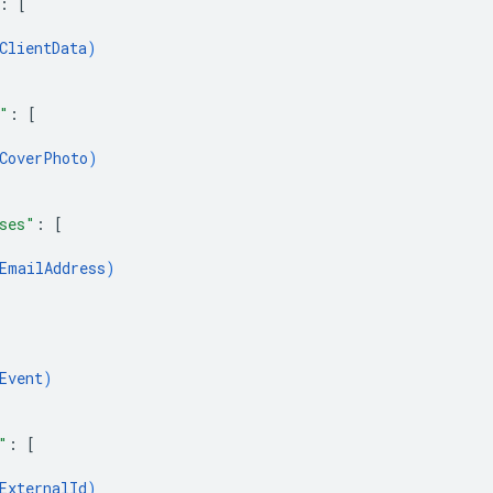
: 
[
ClientData
)
"
: 
[
CoverPhoto
)
ses"
: 
[
EmailAddress
)
Event
)
"
: 
[
ExternalId
)