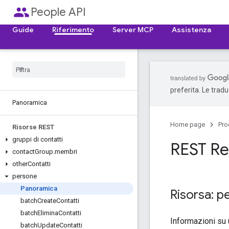
people
People API
Guide
Riferimento
Server MCP
Assistenza
preferita. Le trad
Panoramica
Home page
Pro
Risorse REST
gruppi di contatti
REST Re
contact
Group
.
membri
other
Contatti
persone
Panoramica
Risorsa: p
batch
Create
Contatti
batch
Elimina
Contatti
Informazioni su u
batch
Update
Contatti