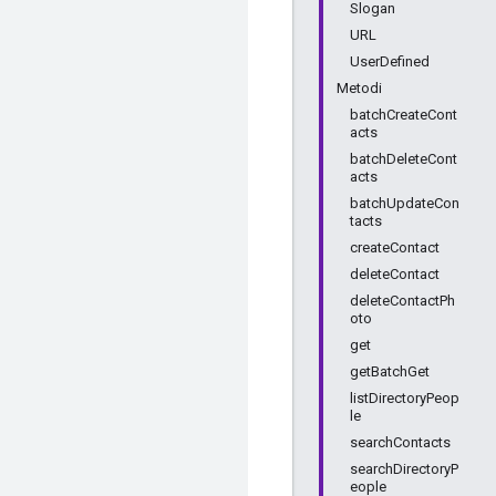
Slogan
URL
UserDefined
Metodi
batchCreateCont
acts
batchDeleteCont
acts
batchUpdateCon
tacts
createContact
deleteContact
deleteContactPh
oto
get
getBatchGet
listDirectoryPeop
le
searchContacts
searchDirectoryP
eople