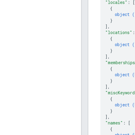
"locales"
: 
[
{
object (
}
]
,
"locations"
:
{
object (
}
]
,
"membership
{
object (
}
]
,
"miscKeyword
{
object (
}
]
,
"names"
: 
[
{
object (