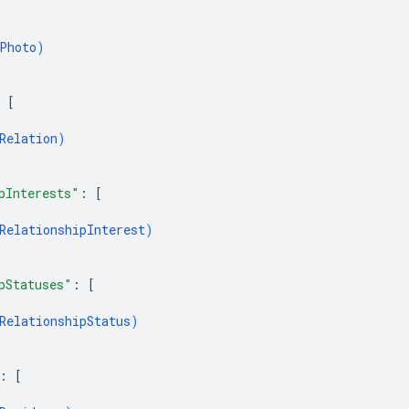
Photo
)
 
[
Relation
)
pInterests"
: 
[
RelationshipInterest
)
pStatuses"
: 
[
RelationshipStatus
)
: 
[