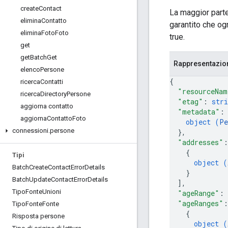
create
Contact
La maggior parte
elimina
Contatto
garantito che o
elimina
Foto
Foto
true.
get
get
Batch
Get
Rappresentazi
elenco
Persone
{
ricerca
Contatti
"resourceNam
ricerca
Directory
Persone
"etag"
: 
stri
aggiorna contatto
"metadata"
:
aggiorna
Contatto
Foto
object (
Pe
connessioni
.
persone
}
,
"addresses"
:
{
Tipi
object (
Batch
Create
Contact
Error
Details
}
Batch
Update
Contact
Error
Details
]
,
Tipo
Fonte
Unioni
"ageRange"
: 
"ageRanges"
:
Tipo
Fonte
Fonte
{
Risposta persone
object (