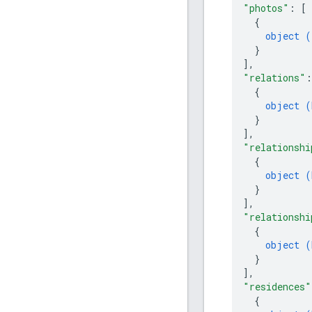
"photos"
: 
[
{
object (
}
]
,
"relations"
:
{
object (
}
]
,
"relationshi
{
object (
}
]
,
"relationshi
{
object (
}
]
,
"residences"
{