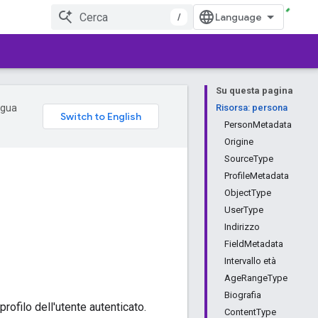
/
Su questa pagina
ingua
Risorsa: persona
PersonMetadata
Origine
SourceType
ProfileMetadata
ObjectType
UserType
Indirizzo
FieldMetadata
Intervallo età
AgeRangeType
Biografia
profilo dell'utente autenticato.
ContentType