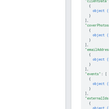
"clientData"
{
object (
}
]
,
"coverPhotos
{
object (
}
]
,
"emailAddres
{
object (
}
]
,
"events"
: 
[
{
object (
}
]
,
"externalIds
{
object (