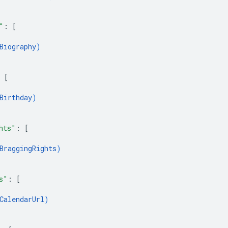
"
: 
[
Biography
)
 
[
Birthday
)
hts"
: 
[
BraggingRights
)
s"
: 
[
CalendarUrl
)