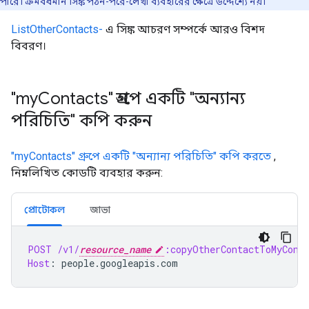
পারে। ক্রমবর্ধমান সিঙ্ক পঠন-পরে-লেখা ব্যবহারের ক্ষেত্রে উদ্দেশ্যে নয়।
ListOtherContacts-
এ সিঙ্ক আচরণ সম্পর্কে আরও বিশদ
বিবরণ।
"my
Contacts" গ্রুপে একটি "অন্যান্য
পরিচিতি" কপি করুন
"myContacts" গ্রুপে একটি "অন্যান্য পরিচিতি" কপি করতে
,
নিম্নলিখিত কোডটি ব্যবহার করুন:
প্রোটোকল
জাভা
POST
/v1/
resource_name
:copyOtherContactToMyCont
Host
:
people.googleapis.com