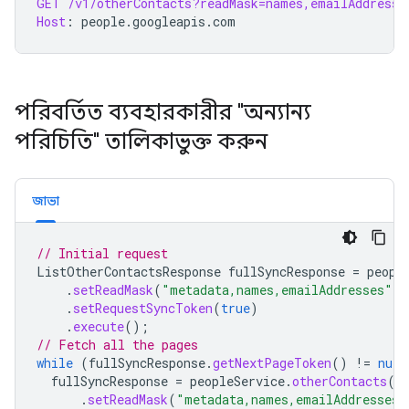
GET
/v1/otherContacts?readMask=names,emailAddresse
Host
:
people.googleapis.com
পরিবর্তিত ব্যবহারকারীর "অন্যান্য
পরিচিতি" তালিকাভুক্ত করুন
জাভা
// Initial request
ListOtherContactsResponse
fullSyncResponse
=
peopl
.
setReadMask
(
"metadata,names,emailAddresses"
)
.
setRequestSyncToken
(
true
)
.
execute
();
// Fetch all the pages
while
(
fullSyncResponse
.
getNextPageToken
()
!=
null
fullSyncResponse
=
peopleService
.
otherContacts
()
.
setReadMask
(
"metadata,names,emailAddresses"