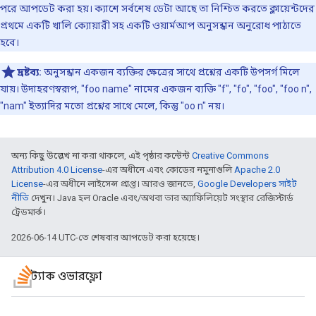
পরে আপডেট করা হয়। ক্যাশে সর্বশেষ ডেটা আছে তা নিশ্চিত করতে ক্লায়েন্টদের
প্রথমে একটি খালি ক্যোয়ারী সহ একটি ওয়ার্মআপ অনুসন্ধান অনুরোধ পাঠাতে
হবে।
দ্রষ্টব্য:
অনুসন্ধান একজন ব্যক্তির ক্ষেত্রের সাথে প্রশ্নের একটি উপসর্গ মিলে
যায়। উদাহরণস্বরূপ, "foo name" নামের একজন ব্যক্তি "f", "fo", "foo", "foo n",
"nam" ইত্যাদির মতো প্রশ্নের সাথে মেলে, কিন্তু "oo n" নয়।
অন্য কিছু উল্লেখ না করা থাকলে, এই পৃষ্ঠার কন্টেন্ট
Creative Commons
Attribution 4.0 License
-এর অধীনে এবং কোডের নমুনাগুলি
Apache 2.0
License
-এর অধীনে লাইসেন্স প্রাপ্ত। আরও জানতে,
Google Developers সাইট
নীতি
দেখুন। Java হল Oracle এবং/অথবা তার অ্যাফিলিয়েট সংস্থার রেজিস্টার্ড
ট্রেডমার্ক।
2026-06-14 UTC-তে শেষবার আপডেট করা হয়েছে।
স্ট্যাক ওভারফ্লো