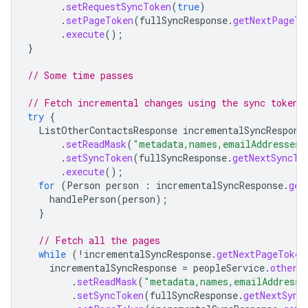
.
setRequestSyncToken
(
true
)
.
setPageToken
(
fullSyncResponse
.
getNextPageTo
.
execute
();
}
// Some time passes
// Fetch incremental changes using the sync token 
try
{
ListOtherContactsResponse
incrementalSyncRespons
.
setReadMask
(
"metadata,names,emailAddresses"
.
setSyncToken
(
fullSyncResponse
.
getNextSyncTo
.
execute
();
for
(
Person
person
:
incrementalSyncResponse
.
get
handlePerson
(
person
);
}
// Fetch all the pages
while
(
!
incrementalSyncResponse
.
getNextPageToken
incrementalSyncResponse
=
peopleService
.
otherC
.
setReadMask
(
"metadata,names,emailAddresse
.
setSyncToken
(
fullSyncResponse
.
getNextSync