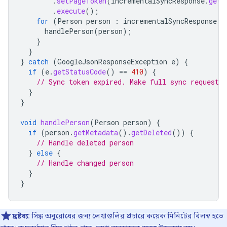
.
setPageToken
(
incrementalSyncResponse
.
getN
.
execute
();
for
(
Person
person
:
incrementalSyncResponse
.
g
handlePerson
(
person
);
}
}
}
catch
(
GoogleJsonResponseException
e
)
{
if
(
e
.
getStatusCode
()
==
410
)
{
// Sync token expired. Make full sync request.
}
}
void
handlePerson
(
Person
person
)
{
if
(
person
.
getMetadata
().
getDeleted
())
{
// Handle deleted person
}
else
{
// Handle changed person
}
}
দ্রষ্টব্য:
সিঙ্ক অনুরোধের জন্য লেখাগুলির প্রচারে কয়েক মিনিটের বিলম্ব হতে