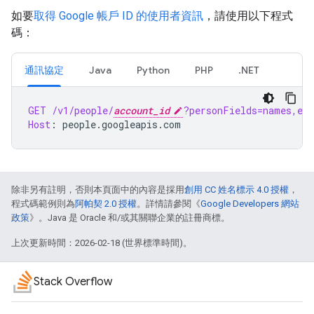
如要
取得 Google 帳戶 ID 的使用者資訊
，請使用以下程式
碼：
通訊協定
Java
Python
PHP
.NET
GET
/v1/people/
account_id
?personFields=names,ema
Host
:
people.googleapis.com
除非另有註明，否則本頁面中的內容是採用
創用 CC 姓名標示 4.0 授權
，
程式碼範例則為
阿帕契 2.0 授權
。詳情請參閱《
Google Developers 網站
政策
》。Java 是 Oracle 和/或其關聯企業的註冊商標。
上次更新時間：2026-02-18 (世界標準時間)。
Stack Overflow