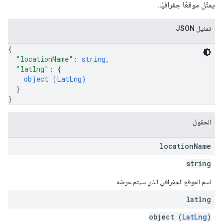
يمثّل موقعًا جغرافيًا.
تمثيل JSON
{
"locationName"
: 
string
,
"latlng"
: 
{
object (
LatLng
)
}
}
الحقول
location
Name
string
اسم الموقع الجغرافي الذي سيتم عرضه.
latlng
object (
LatLng
)