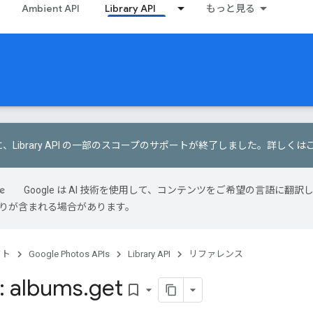
Ambient API
Library API
もっと見る
1 日に、Library API の一部のスコープのサポートが終了しました。
詳しくは
Google は AI 技術を使用して、コンテンツをご希望の言語に翻訳
は誤りが含まれる場合があります。
クト
Google Photos APIs
Library API
リファレンス
: albums
.
get
bookmark_border