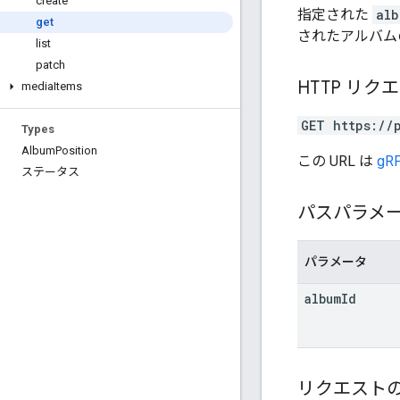
create
指定された
alb
get
されたアルバムの
list
patch
HTTP リク
media
Items
GET https://
Types
Album
Position
この URL は
gRP
ステータス
パスパラメ
パラメータ
album
Id
リクエスト