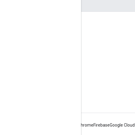
つながる
Google Developer Program
Google Developer Groups
Google Developer Experts
Accelerators
Google Cloud & NVIDIA
Android
Chrome
Firebase
Google Cloud