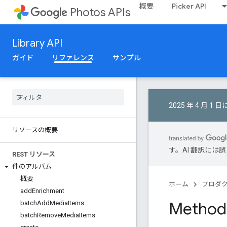
概要
Picker API
Photos APIs
Library API
ガイド
リファレンス
サンプル
2025 年 4 月 
リソースの概要
す。AI 翻訳に
REST リソース
件のアルバム
概要
ホーム
プロダ
add
Enrichment
Method
batch
Add
Media
Items
batch
Remove
Media
Items