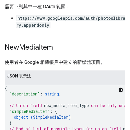
需要下列其中一種 OAuth 範圍：
https://www.googleapis.com/auth/photoslibra
ry.appendonly
New
Media
Item
使用者在 Google 相簿帳戶中建立的新媒體項目。
JSON 表示法
{
"description"
: 
string
,
// Union field 
new_media_item_type
 can be only one 
"simpleMediaItem"
: 
{
object (
SimpleMediaItem
)
}
// End of list of possible types for union field 
ne