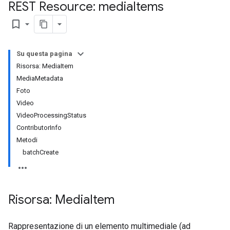
REST Resource: media
Items
bookmark_border
Su questa pagina
Risorsa: MediaItem
MediaMetadata
Foto
Video
VideoProcessingStatus
ContributorInfo
Metodi
batchCreate
Risorsa: Media
Item
Rappresentazione di un elemento multimediale (ad