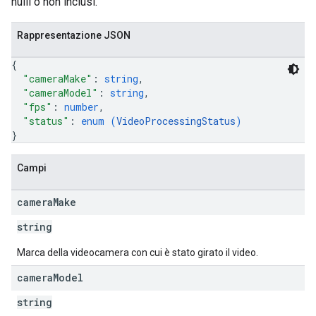
nulli o non inclusi.
Rappresentazione JSON
{
"cameraMake"
: 
string
,
"cameraModel"
: 
string
,
"fps"
: 
number
,
"status"
: 
enum (
VideoProcessingStatus
)
}
Campi
camera
Make
string
Marca della videocamera con cui è stato girato il video.
camera
Model
string