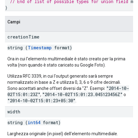
// End of list of possible types for union field 
me
}
Campi
creation
Time
string (
Timestamp
format)
Ora in cui l'elemento multimediale è stato creato per la prima
volta (non quando è stato caricato su Google Foto).
Utilizza RFC 3339, in cui l'output generato sarà sempre
normalizzato in base a Z e utilizza 0, 3, 6 o 9 cifre decimali.
"2014-10-
Sono accettati anche offset diversi da "Z". Esempi:
02T15:01:23Z"
"2014-10-02T15:01:23.045123456Z"
,
o
"2014-10-02T15:01:23+05:30"
.
width
string (
int64
format)
Larghezza originale (in pixel) dell'elemento multimediale.