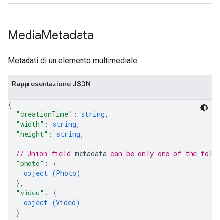
Media
Metadata
Metadati di un elemento multimediale.
Rappresentazione JSON
{
"creationTime"
: 
string
,
"width"
: 
string
,
"height"
: 
string
,
// Union field 
metadata
 can be only one of the foll
"photo"
: 
{
object (
Photo
)
}
,
"video"
: 
{
object (
Video
)
}