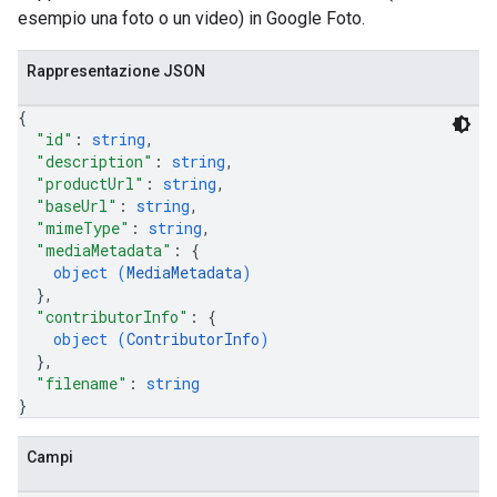
esempio una foto o un video) in Google Foto.
Rappresentazione JSON
{
"id"
: 
string
,
"description"
: 
string
,
"productUrl"
: 
string
,
"baseUrl"
: 
string
,
"mimeType"
: 
string
,
"mediaMetadata"
: 
{
object (
MediaMetadata
)
}
,
"contributorInfo"
: 
{
object (
ContributorInfo
)
}
,
"filename"
: 
string
}
Campi