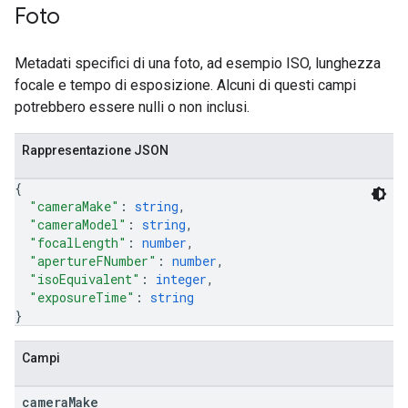
Foto
Metadati specifici di una foto, ad esempio ISO, lunghezza
focale e tempo di esposizione. Alcuni di questi campi
potrebbero essere nulli o non inclusi.
Rappresentazione JSON
{
"cameraMake"
: 
string
,
"cameraModel"
: 
string
,
"focalLength"
: 
number
,
"apertureFNumber"
: 
number
,
"isoEquivalent"
: 
integer
,
"exposureTime"
: 
string
}
Campi
camera
Make