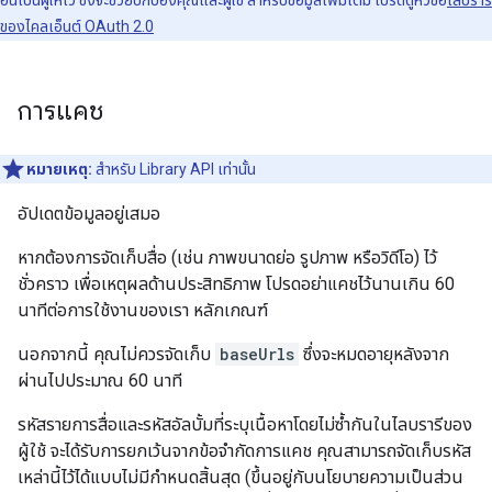
อื่นเป็นผู้ให้ไว้ ซึ่งจะช่วยปกป้องคุณและผู้ใช้ สำหรับข้อมูลเพิ่มเติม โปรดดูหัวข้อ
ไลบรารี
ของไคลเอ็นต์ OAuth 2.0
การแคช
หมายเหตุ:
สำหรับ Library API เท่านั้น
อัปเดตข้อมูลอยู่เสมอ
หากต้องการจัดเก็บสื่อ (เช่น ภาพขนาดย่อ รูปภาพ หรือวิดีโอ) ไว้
ชั่วคราว เพื่อเหตุผลด้านประสิทธิภาพ โปรดอย่าแคชไว้นานเกิน 60
นาทีต่อการใช้งานของเรา หลักเกณฑ์
นอกจากนี้ คุณไม่ควรจัดเก็บ
baseUrls
ซึ่งจะหมดอายุหลังจาก
ผ่านไปประมาณ 60 นาที
รหัสรายการสื่อและรหัสอัลบั้มที่ระบุเนื้อหาโดยไม่ซ้ำกันในไลบรารีของ
ผู้ใช้ จะได้รับการยกเว้นจากข้อจำกัดการแคช คุณสามารถจัดเก็บรหัส
เหล่านี้ไว้ได้แบบไม่มีกำหนดสิ้นสุด (ขึ้นอยู่กับนโยบายความเป็นส่วน