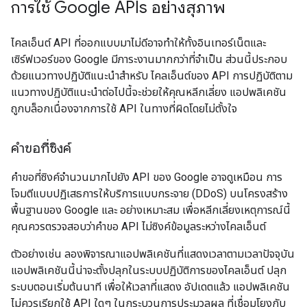
การใช้ Google APIs อย่างสุภาพ
ไคลเอ็นต์ API ที่ออกแบบมาไม่ดีอาจทำให้ทั้งอินเทอร์เน็ตและ
เซิร์ฟเวอร์ของ Google มีภาระงานมากกว่าที่จำเป็น ส่วนนี้ประกอบ
ด้วยแนวทางปฏิบัติแนะนำสำหรับ ไคลเอ็นต์ของ API การปฏิบัติตาม
แนวทางปฏิบัติแนะนำต่อไปนี้จะช่วยให้คุณหลีกเลี่ยง แอปพลิเคชัน
ถูกบล็อกเนื่องจากการใช้ API ในทางที่ผิดโดยไม่ตั้งใจ
คำขอที่ซิงค์
คำขอที่ซิงค์จำนวนมากไปยัง API ของ Google อาจดูเหมือน การ
โจมตีแบบปฏิเสธการให้บริการแบบกระจาย (DDoS) บนโครงสร้าง
พื้นฐานของ Google และ อย่างเหมาะสม เพื่อหลีกเลี่ยงเหตุการณ์นี้
คุณควรตรวจสอบว่าคำขอ API ไม่ซิงค์ข้อมูลระหว่างไคลเอ็นต์
ตัวอย่างเช่น ลองพิจารณาแอปพลิเคชันที่แสดงเวลาตามเวลาปัจจุบัน
แอปพลิเคชันนี้น่าจะตั้งปลุกในระบบปฏิบัติการของไคลเอ็นต์ ปลุก
ระบบตอนเริ่มต้นนาที เพื่อให้เวลาที่แสดง อัปเดตแล้ว แอปพลิเคชัน
ไม่ควรเรียกใช้ API ใดๆ ในกระบวนการประมวลผล ที่เชื่อมโยงกับ