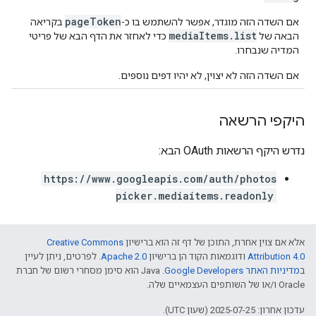
pageToken
אם השדה הזה מוגדר, אפשר להשתמש בו כ-
בקריאה
mediaItems.list
הבאה של
כדי לאחזר את הדף הבא של פריטי
המדיה שנבחרו.
אם השדה הזה לא יצוין, לא יהיו דפים נוספים.
היקפי הרשאה
נדרש היקף הרשאות OAuth הבא:
https://www.googleapis.com/auth/photos
picker.mediaitems.readonly
אלא אם צוין אחרת, התוכן של דף זה הוא ברישיון
Creative Commons
Attribution 4.0
ודוגמאות הקוד הן ברישיון
Apache 2.0
. לפרטים, ניתן לעיין
ב
מדיניות האתר Google Developers‏
.‏ Java הוא סימן מסחרי רשום של חברת
Oracle ו/או של השותפים העצמאיים שלה.
עדכון אחרון: 2025-07-25 (שעון UTC).