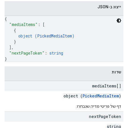
ייצוג ב-JSON
{
"mediaItems"
: 
[
{
object (
PickedMediaItem
)
}
]
,
"nextPageToken"
: 
string
}
שדות
media
Items[]
object (
PickedMediaItem
)
דף של פריטי מדיה שנבחרו.
next
Page
Token
string