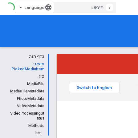
/
בדף הזה
משאב:
PickedMediaItem
סוג
MediaFile
MediaFileMetadata
PhotoMetadata
VideoMetadata
VideoProcessingSt
atus
Methods
list