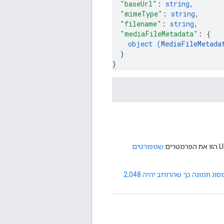
"baseUrl"
: 
string
,
"mimeType"
: 
string
,
"filename"
: 
string
,
"mediaFileMetadata"
: 
{
object (
MediaFileMetada
}
}
שמפורטים
יגדיר את המידות של פריט מדיה מסוג תמונה כך שהרוחב יהיה 2,048