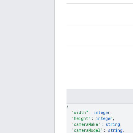
{
"width"
: 
integer
,
"height"
: 
integer
,
"cameraMake"
: 
string
,
"cameraModel"
: 
string
,