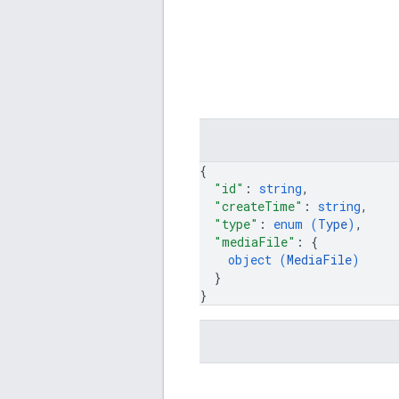
{
"id"
: 
string
,
"createTime"
: 
string
,
"type"
: 
enum (
Type
)
,
"mediaFile"
: 
{
object (
MediaFile
)
}
}