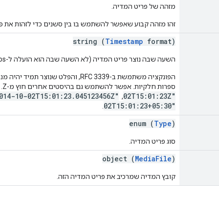
מזהה של פריט המדיה.
זהו מזהה קבוע שאפשר להשתמש בו בין סשנים כדי לזהות את פר
string (
Timestamp
format)
השעה שבה נוצר פריט המדיה (לא השעה שבה הוא הועלה ל-Google Photos).
ספרות חלקיות. אפשר להשתמש גם בהיסטים אחרים חוץ מ-Z. דוגמאות:
014-10-02T15:01:23.045123456Z"
02T15:01:23Z"
, ‏
02T15:01:23+05:30"
.
enum (
Type
)
סוג פריט המדיה.
object (
MediaFile
)
קובץ המדיה שמרכיב את פריט המדיה הזה.