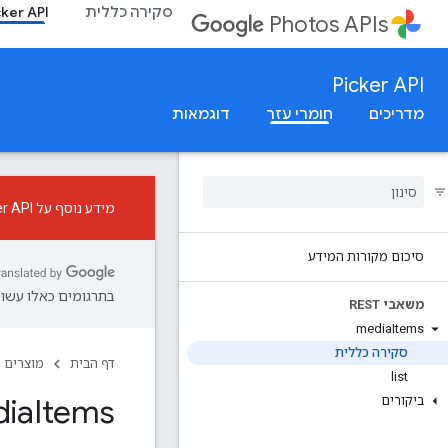
סקירה כללית
cker API
Photos APIs
Picker API
מדריכים
חומרי עזר
דוגמאות
מידע נוסף על Picker API החדש ועל שינויים חשובים ב-Library API.
סיכום מקורות המידע
בתרגומים כאלו עשויו
משאבי REST
media
Items
סקירה כללית
דף הבית
מוצרים
list
dia
Items
ביקורים