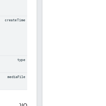
create
Time
type
media
File
סוג