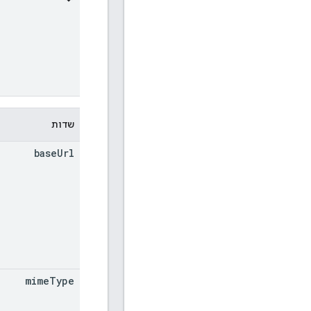
שדות
base
Url
mime
Type