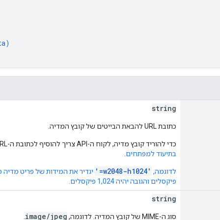
ta
)
string
כתובת URL להבאת הבייטים של קובץ המדיה.
כדי להוריד קובץ מדיה, לקוח ה-API צריך להוסיף לכתובת ה-URL הזו את הפרמטרים
בתיעוד למפתחים
.
'=w2048-h1024'
לדוגמה,
פיקסלים והגובה יהיה 1,024 פיקסלים.
string
image/jpeg
סוג ה-MIME של קובץ המדיה. לדוגמה,
.