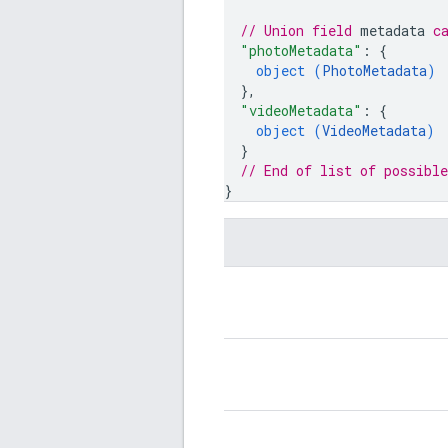
// Union field 
metadata
 c
"photoMetadata"
: 
{
object (
PhotoMetadata
)
}
,
"videoMetadata"
: 
{
object (
VideoMetadata
)
}
// End of list of possible
}