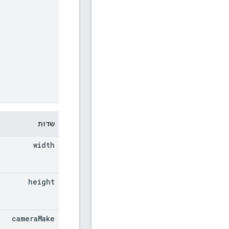
שדות
width
height
camera
Make