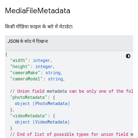
Media
File
Metadata
किसी मीडिया फ़ाइल के बारे में मेटाडेटा.
JSON के काेड में दिखाना
{
"width"
: 
integer
,
"height"
: 
integer
,
"cameraMake"
: 
string
,
"cameraModel"
: 
string
,
// Union field 
metadata
 can be only one of the foll
"photoMetadata"
: 
{
object (
PhotoMetadata
)
}
,
"videoMetadata"
: 
{
object (
VideoMetadata
)
}
// End of list of possible types for union field 
me