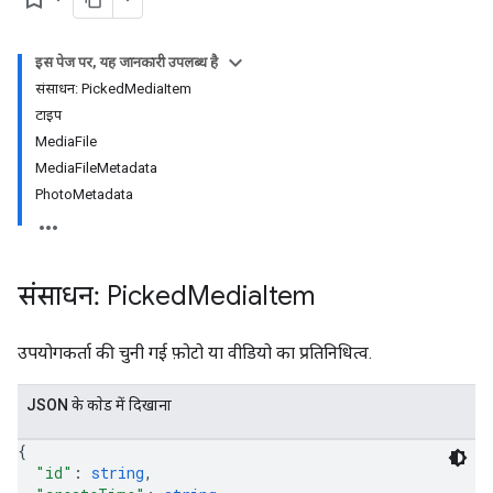
इस पेज पर, यह जानकारी उपलब्ध है
संसाधन: PickedMediaItem
टाइप
MediaFile
MediaFileMetadata
PhotoMetadata
संसाधन: Picked
Media
Item
उपयोगकर्ता की चुनी गई फ़ोटो या वीडियो का प्रतिनिधित्व.
JSON के काेड में दिखाना
{
"id"
: 
string
,