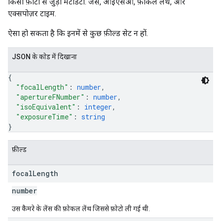
किसी फ़ोटो से जुड़ा मेटाडेटा. जैसे, आईएसओ, फ़ोकल लेंथ, और
एक्सपोज़र टाइम.
ऐसा हो सकता है कि इनमें से कुछ फ़ील्ड सेट न हों.
JSON के काेड में दिखाना
{
"focalLength"
: 
number
,
"apertureFNumber"
: 
number
,
"isoEquivalent"
: 
integer
,
"exposureTime"
: 
string
}
फ़ील्ड
focal
Length
number
उस कैमरे के लेंस की फ़ोकल लेंथ जिससे फ़ोटो ली गई थी.