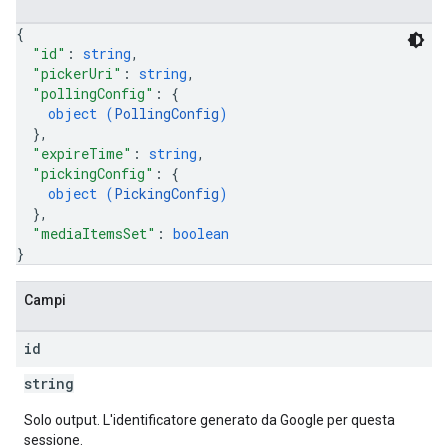
{
"id"
: 
string
,
"pickerUri"
: 
string
,
"pollingConfig"
: 
{
object (
PollingConfig
)
}
,
"expireTime"
: 
string
,
"pickingConfig"
: 
{
object (
PickingConfig
)
}
,
"mediaItemsSet"
: 
boolean
}
Campi
id
string
Solo output. L'identificatore generato da Google per questa
sessione.