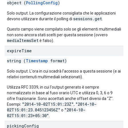
object (
PollingConfig
)
Solo output. La configurazione consigliata che le applicazioni
sessions.get
devono utilizzare durante il polling di
.
Questo campo viene compilato solo se gli elementi multimediali
non sono ancora stati scelti per questa sessione (ovvero
mediaItemsSet
è falso).
expire
Time
string (
Timestamp
format)
Solo output. L'ora in cui scadrà l'accesso a questa sessione (e ai
relativi contenuti multimediali selezionati).
Utilizza RFC 3339, in cui l'output generato è sempre
normalizzato in base al fuso orario UTC e utilizza 0, 3, 6 o 9
cifre frazionarie. Sono accettati anche offset diversi da "Z".
"2014-10-02T15:01:23Z"
"2014-10-
Esempi:
,
02T15:01:23.045123456Z"
"2014-10-
o
02T15:01:23+05:30"
.
picking
Config