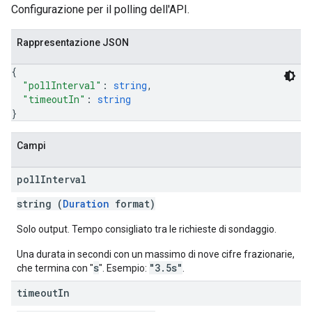
Configurazione per il polling dell'API.
Rappresentazione JSON
{
"pollInterval"
: 
string
,
"timeoutIn"
: 
string
}
Campi
poll
Interval
string (
Duration
format)
Solo output. Tempo consigliato tra le richieste di sondaggio.
Una durata in secondi con un massimo di nove cifre frazionarie,
s
"3.5s"
che termina con "
". Esempio:
.
timeout
In