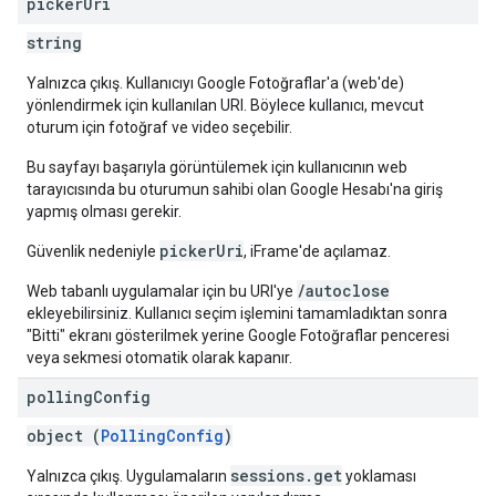
picker
Uri
string
Yalnızca çıkış. Kullanıcıyı Google Fotoğraflar'a (web'de)
yönlendirmek için kullanılan URI. Böylece kullanıcı, mevcut
oturum için fotoğraf ve video seçebilir.
Bu sayfayı başarıyla görüntülemek için kullanıcının web
tarayıcısında bu oturumun sahibi olan Google Hesabı'na giriş
yapmış olması gerekir.
pickerUri
Güvenlik nedeniyle
, iFrame'de açılamaz.
/autoclose
Web tabanlı uygulamalar için bu URI'ye
ekleyebilirsiniz. Kullanıcı seçim işlemini tamamladıktan sonra
"Bitti" ekranı gösterilmek yerine Google Fotoğraflar penceresi
veya sekmesi otomatik olarak kapanır.
polling
Config
object (
PollingConfig
)
sessions.get
Yalnızca çıkış. Uygulamaların
yoklaması