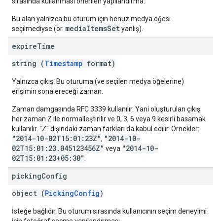
sırasında kullanması önerilen yapılandırma.
Bu alan yalnızca bu oturum için henüz medya öğesi
mediaItemsSet
seçilmediyse (ör.
yanlış).
expire
Time
string (
Timestamp
format)
Yalnızca çıkış. Bu oturuma (ve seçilen medya öğelerine)
erişimin sona ereceği zaman.
Zaman damgasında RFC 3339 kullanılır. Yani oluşturulan çıkış
her zaman Z ile normalleştirilir ve 0, 3, 6 veya 9 kesirli basamak
kullanılır. "Z" dışındaki zaman farkları da kabul edilir. Örnekler:
"2014-10-02T15:01:23Z"
"2014-10-
,
02T15:01:23.045123456Z"
"2014-10-
veya
02T15:01:23+05:30"
.
picking
Config
object (
PickingConfig
)
İsteğe bağlıdır. Bu oturum sırasında kullanıcının seçim deneyimi