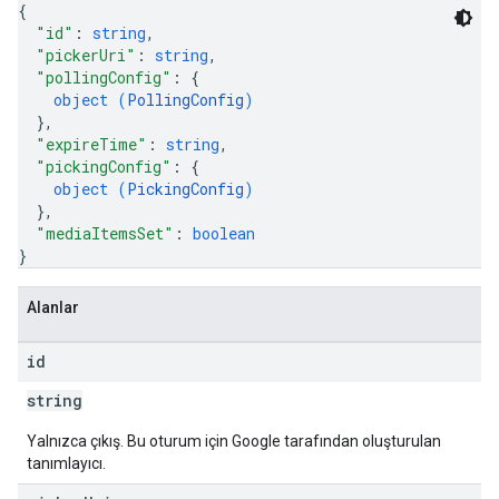
{
"id"
: 
string
,
"pickerUri"
: 
string
,
"pollingConfig"
: 
{
object (
PollingConfig
)
}
,
"expireTime"
: 
string
,
"pickingConfig"
: 
{
object (
PickingConfig
)
}
,
"mediaItemsSet"
: 
boolean
}
Alanlar
id
string
Yalnızca çıkış. Bu oturum için Google tarafından oluşturulan
tanımlayıcı.