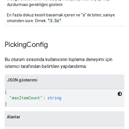
durdurması gerektiğini gösterir.
s
En fazla dokuz kesirli basamak içeren ve "
" ile biten, saniye
"3.5s"
cinsinden süre. Örnek:
.
Picking
Config
Bu oturum sırasında kullanıcının toplama deneyimi için
istemci tarafından belirtilen yapılandırma.
JSON gösterimi
{
"maxItemCount"
: 
string
}
Alanlar