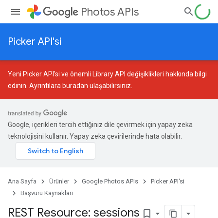
Photos APIs
Picker API'si
Yeni Picker API'si ve önemli Library API değişiklikleri hakkında bilgi
edinin.
Ayrıntılara buradan ulaşabilirsiniz
.
Google, içerikleri tercih ettiğiniz dile çevirmek için yapay zeka
teknolojisini kullanır. Yapay zeka çevirilerinde hata olabilir.
Ana Sayfa
Ürünler
Google Photos APIs
Picker API'si
Başvuru Kaynakları
REST Resource: sessions
bookmark_border