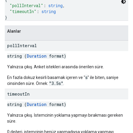
"pollInterval"
: 
string
,
"timeoutIn"
: 
string
}
Alanlar
poll
Interval
string (
Duration
format)
Yalnızca çıkış. Anket istekleri arasında önerilen süre.
s
En fazla dokuz kesirli basamak içeren ve "
" ile biten, saniye
"3.5s"
cinsinden süre. Örnek:
.
timeout
In
string (
Duration
format)
Yalnızca çıkış. İstemcinin yoklama yapmayı bırakması gereken
süre.
0 değeri, istemcinin henüz yapmadıysa yoklama yapmayı