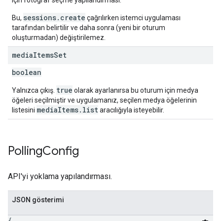
için fotoğraf seçme yapılandırması.
sessions.create
Bu,
çağrılırken istemci uygulaması
tarafından belirtilir ve daha sonra (yeni bir oturum
oluşturmadan) değiştirilemez.
media
Items
Set
boolean
true
Yalnızca çıkış.
olarak ayarlanırsa bu oturum için medya
öğeleri seçilmiştir ve uygulamanız, seçilen medya öğelerinin
mediaItems.list
listesini
aracılığıyla isteyebilir.
Polling
Config
API'yi yoklama yapılandırması.
JSON gösterimi
{