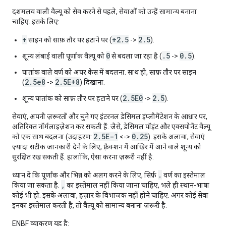
दशमलव वाली वैल्यू को सेव करने से पहले, सेवाओं को उन्हें सामान्य बनाना
चाहिए
. इसके लिए:
+
+2.5
2.5
साइन को साफ़ तौर पर हटाने पर (
->
).
0
.5
0.5
शून्य लंबाई वाली पूर्णांक वैल्यू को
से बदला जा रहा है (
->
).
घातांक वाले वर्ण को अपर केस में बदलना. साथ ही, साफ़ तौर पर साइन
2.5e8
2.5E+8
(
->
) दिखाना.
2.5E0
2.5
शून्य घातांक को साफ़ तौर पर हटाने पर (
->
).
सेवाएं, अपनी ज़रूरतों और चुने गए इंटरनल डेसिमल इंप्लीमेंटेशन के आधार पर,
अतिरिक्त नॉर्मलाइज़ेशन
कर सकती हैं
. जैसे, डेसिमल पॉइंट और एक्सपोनेंट वैल्यू
2.5E-1
0.25
को एक साथ बदलना (उदाहरण:
<->
). इसके अलावा, सेवाएं
ज़्यादा सटीक जानकारी देने के लिए, फ़्रैक्शन में आखिर में आने वाले शून्य को
सुरक्षित रख
सकती हैं
. हालांकि, ऐसा करना ज़रूरी नहीं है.
.
ध्यान दें कि पूर्णांक और भिन्न को अलग करने के लिए, सिर्फ़
वर्ण का इस्तेमाल
,
किया जा सकता है.
का इस्तेमाल
नहीं किया जाना चाहिए
, भले ही स्थान-भाषा
कोई भी हो. इसके अलावा, हज़ार के विभाजक
नहीं होने चाहिए
. अगर कोई सेवा
इनका इस्तेमाल करती है, तो वैल्यू को सामान्य बनाना
ज़रूरी
है.
ENBF व्याकरण यह है: