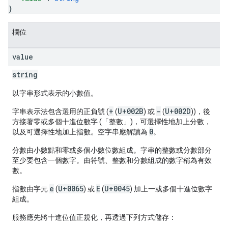
}
欄位
value
string
以字串形式表示的小數值。
+
U+002B
-
U+002D
字串表示法包含選用的正負號 (
(
) 或
(
))，後
方接著零或多個十進位數字 (「整數」)，可選擇性地加上分數，
0
以及可選擇性地加上指數。空字串
應
解讀為
。
分數由小數點和零或多個小數位數組成。字串的整數或分數部分
至少要包含一個數字。由符號、整數和分數組成的數字稱為有效
數。
e
U+0065
E
U+0045
指數由字元
(
) 或
(
) 加上一或多個十進位數字
組成。
服務
應
先將十進位值正規化，再透過下列方式儲存：