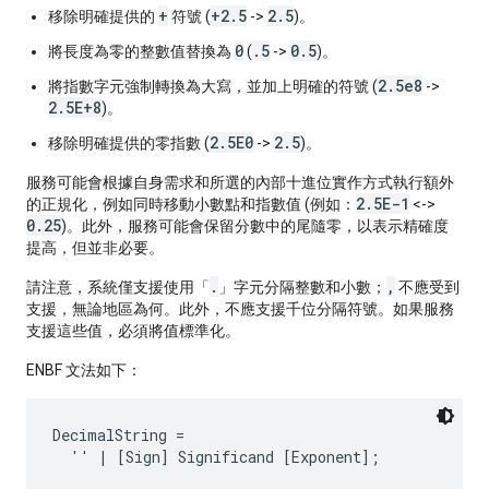
+
+2.5
2.5
移除明確提供的
符號 (
->
)。
0
.5
0.5
將長度為零的整數值替換為
(
->
)。
2.5e8
將指數字元強制轉換為大寫，並加上明確的符號 (
->
2.5E+8
)。
2.5E0
2.5
移除明確提供的零指數 (
->
)。
服務
可能
會根據自身需求和所選的內部十進位實作方式執行額外
2.5E-1
的正規化，例如同時移動小數點和指數值 (例如：
<->
0.25
)。此外，服務
可能
會保留分數中的尾隨零，以表示精確度
提高，但並非必要。
.
,
請注意，系統僅支援使用「
」字元分隔整數和小數；
不應
受到
支援，無論地區為何。此外，
不應
支援千位分隔符號。如果服務
支援這些值，
必須
將值標準化。
ENBF 文法如下：
DecimalString =

  '' | [Sign] Significand [Exponent];
