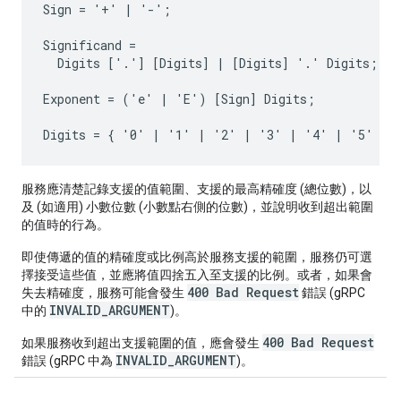
Sign = '+' | '-';

Significand =

  Digits ['.'] [Digits] | [Digits] '.' Digits;

Exponent = ('e' | 'E') [Sign] Digits;

服務
應
清楚記錄支援的值範圍、支援的最高精確度 (總位數)，以
及 (如適用) 小數位數 (小數點右側的位數)，並說明收到超出範圍
的值時的行為。
即使傳遞的值的精確度或比例高於服務支援的範圍，服務
仍可
選
擇接受這些值，並
應
將值四捨五入至支援的比例。或者，如果會
400 Bad Request
失去精確度，服務
可能
會發生
錯誤 (gRPC
INVALID_ARGUMENT
中的
)。
400 Bad Request
如果服務收到超出支援範圍的值，
應
會發生
INVALID_ARGUMENT
錯誤 (gRPC 中為
)。