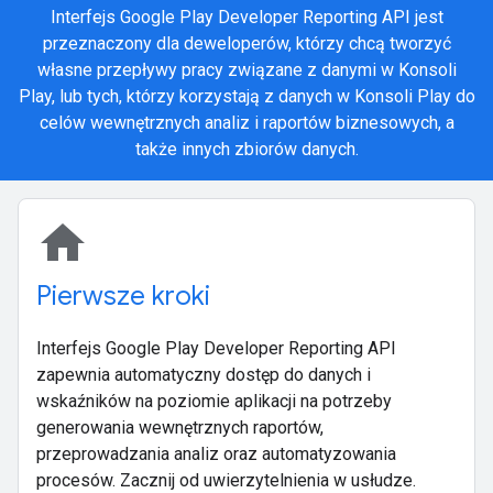
Interfejs Google Play Developer Reporting API jest
przeznaczony dla deweloperów, którzy chcą tworzyć
własne przepływy pracy związane z danymi w Konsoli
Play, lub tych, którzy korzystają z danych w Konsoli Play do
celów wewnętrznych analiz i raportów biznesowych, a
także innych zbiorów danych.
home
Pierwsze kroki
Interfejs Google Play Developer Reporting API
zapewnia automatyczny dostęp do danych i
wskaźników na poziomie aplikacji na potrzeby
generowania wewnętrznych raportów,
przeprowadzania analiz oraz automatyzowania
procesów. Zacznij od uwierzytelnienia w usłudze.