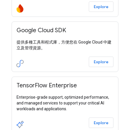
Explore
Google Cloud SDK
提供多種工具和程式庫，方便您在 Google Cloud 中建
立及管理資源。
Explore
TensorFlow Enterprise
Enterprise-grade support, optimized performance,
and managed services to support your critical AI
workloads and applications.
Explore