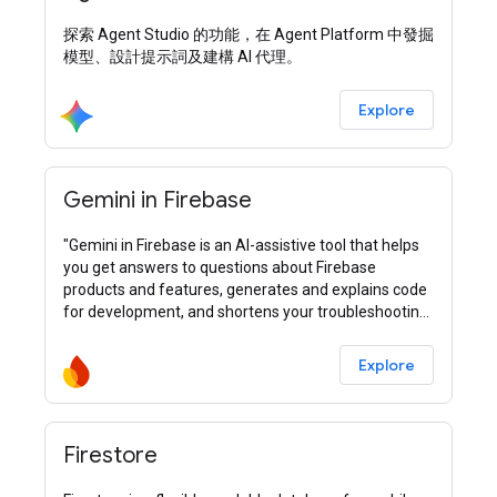
探索 Agent Studio 的功能，在 Agent Platform 中發掘
模型、設計提示詞及建構 AI 代理。
Explore
Gemini in Firebase
"Gemini in Firebase is an AI-assistive tool that helps
you get answers to questions about Firebase
products and features, generates and explains code
for development, and shortens your troubleshooting
process."
Explore
Firestore