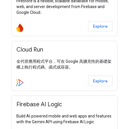
Firestore is a flexible, scalable database for mobile,
web, and server development from Firebase and
Google Cloud..
Explore
Cloud Run
全代管應用程式平台，可在 Google 高擴充性的基礎架
構上執行程式碼、函式或容器。
Explore
Firebase AI Logic
Build AI-powered mobile and web apps and features
with the Gemini API using Firebase AI Logic