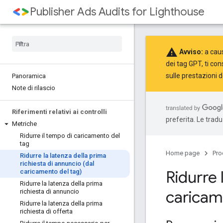
Publisher Ads Audits for Lighthouse
warning
Avviso:
a caus
dei tag GPT, ti con
sulle prestazioni d
Panoramica
Note di rilascio
Riferimenti relativi ai controlli
preferita. Le trad
Metriche
Ridurre il tempo di caricamento del
tag
Home page
Pro
Ridurre la latenza della prima
richiesta di annuncio (dal
Ridurre 
caricamento del tag)
Ridurre la latenza della prima
caricam
richiesta di annuncio
Ridurre la latenza della prima
richiesta di offerta