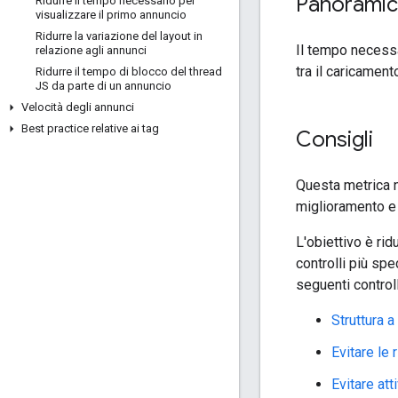
Panorami
Ridurre il tempo necessario per
visualizzare il primo annuncio
Ridurre la variazione del layout in
Il tempo necessar
relazione agli annunci
tra il caricament
Ridurre il tempo di blocco del thread
JS da parte di un annuncio
Velocità degli annunci
Best practice relative ai tag
Consigli
Questa metrica n
miglioramento e
L'obiettivo è rid
controlli più sp
seguenti control
Struttura a
Evitare le 
Evitare att