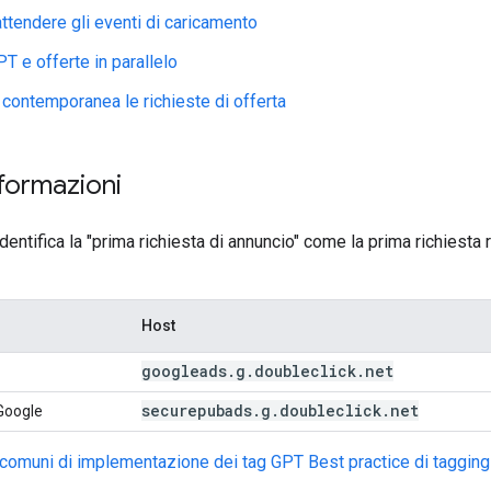
attendere gli eventi di caricamento
T e offerte in parallelo
n contemporanea le richieste di offerta
nformazioni
dentifica la "prima richiesta di annuncio" come la prima richiesta 
Host
googleads
.
g
.
doubleclick
.
net
securepubads
.
g
.
doubleclick
.
net
 Google
ri comuni di implementazione dei tag GPT
Best practice di tagging