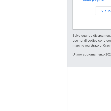
Visual
Salvo quando diversamente 
esempi di codice sono con
marchio registrato di Oracl
Ultimo aggiornamento 202
Link correlati
GitHub
Issue Tracker
Segnala un problema
Faro