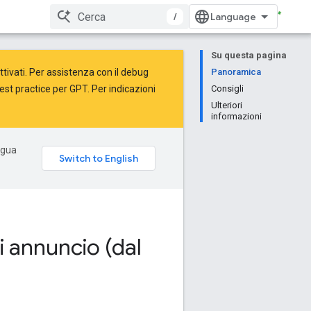
/
Su questa pagina
attivati. Per assistenza con il debug
Panoramica
est practice
per GPT. Per indicazioni
Consigli
Ulteriori
informazioni
ingua
di annuncio (dal