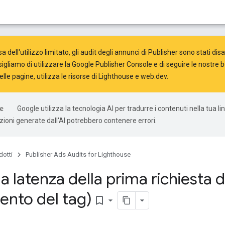
a dell'utilizzo limitato, gli audit degli annunci di Publisher sono stati dis
sigliamo di utilizzare la
Google Publisher Console
e di seguire le nostre
b
elle pagine, utilizza le risorse di
Lighthouse
e
web.dev
.
Google utilizza la tecnologia AI per tradurre i contenuti nella tua l
uzioni generate dall'AI potrebbero contenere errori.
dotti
Publisher Ads Audits for Lighthouse
la latenza della prima richiesta 
ento del tag)
bookmark_border