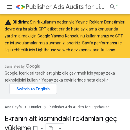
Publisher Ads Audits for Lighthouse
warning
Bildirim:
Sınırlı kullanım nedeniyle Yayıncı Reklam Denetimleri
devre dışı bırakıldı. GPT etiketlerinde hata ayıklama konusunda
yardım almak için
Google Yayıncı Konsolu
'nu kullanmanızı ve GPT
en iyi uygulamalarımıza
uymanızı öneririz. Sayfa performansı ile
ilgili rehberlik için
Lighthouse
ve
web.dev
kaynaklarını kullanın.
Google, içerikleri tercih ettiğiniz dile çevirmek için yapay zeka
teknolojisini kullanır. Yapay zeka çevirilerinde hata olabilir.
Ana Sayfa
Ürünler
Publisher Ads Audits for Lighthouse
Ekranın alt kısmındaki reklamları geç
yükleme
bookmark_border