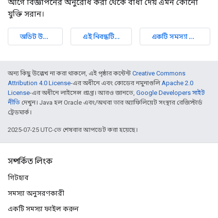
আগে বিজ্ঞাপনের অনুরোধ করা থেকে বাধা দেয় এমন কোনো
যুক্তি সরান।
অডিট উত্স দেখুন
এই নিবন্ধটি উন্নত করুন
একটি সমস্যা রিপোর্ট করুন৷
অন্য কিছু উল্লেখ না করা থাকলে, এই পৃষ্ঠার কন্টেন্ট
Creative Commons
Attribution 4.0 License
-এর অধীনে এবং কোডের নমুনাগুলি
Apache 2.0
License
-এর অধীনে লাইসেন্স প্রাপ্ত। আরও জানতে,
Google Developers সাইট
নীতি
দেখুন। Java হল Oracle এবং/অথবা তার অ্যাফিলিয়েট সংস্থার রেজিস্টার্ড
ট্রেডমার্ক।
2025-07-25 UTC-তে শেষবার আপডেট করা হয়েছে।
সম্পর্কিত লিংক
গিটহাব
সমস্যা অনুসরণকারী
একটি সমস্যা ফাইল করুন