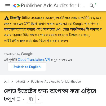
Publisher Ads Audits for Lighthouse
warning
বিজ্ঞপ্তি:
সীমিত ব্যবহারের কারণে, পাবলিশার অ্যাডস অডিট বন্ধ করে
দেওয়া হয়েছে। GPT ট্যাগ ডিবাগ করার জন্য, আমরা
Google পাবলিশার
কনসোল
ব্যবহার করার এবং আমাদের GPT
সেরা অনুশীলনগুলি
অনুসরণ
করার পরামর্শ দিই। পেজের পারফরম্যান্স সংক্রান্ত নির্দেশনার জন্য,
লাইটহাউস
এবং
web.dev
রিসোর্স ব্যবহার করুন।
এই পৃষ্ঠাটি
Cloud Translation API
অনুবাদ করেছে।
হোম
প্রোডাক্ট
Publisher Ads Audits for Lighthouse
লোড ইভেন্টের জন্য অপেক্ষা করা এড়িয়ে
চলুন
bookmark_border