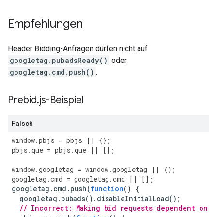
Empfehlungen
Header Bidding-Anfragen dürfen nicht auf
googletag.pubadsReady()
oder
googletag.cmd.push()
.
Prebid
.
js-Beispiel
Falsch
window
.
pbjs
=
pbjs
||
{};
pbjs
.
que
=
pbjs
.
que
||
[];
window
.
googletag
=
window
.
googletag
||
{};
googletag
.
cmd
=
googletag
.
cmd
||
[];
googletag
.
cmd
.
push
(
function
()
{
googletag
.
pubads
().
disableInitialLoad
();
// Incorrect: Making bid requests dependent on G