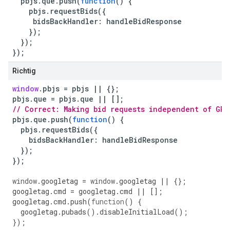
pbjs
.
que
.
push
(
function
()
{
pbjs
.
requestBids
({
bidsBackHandler
:
handleBidResponse
});
});
});
Richtig
window
.
pbjs
=
pbjs
||
{};
pbjs
.
que
=
pbjs
.
que
||
[];
// Correct: Making bid requests independent of GPT
pbjs
.
que
.
push
(
function
()
{
pbjs
.
requestBids
({
bidsBackHandler
:
handleBidResponse
});
});
window
.
googletag
=
window
.
googletag
||
{};
googletag
.
cmd
=
googletag
.
cmd
||
[];
googletag
.
cmd
.
push
(
function
()
{
googletag
.
pubads
().
disableInitialLoad
();
});