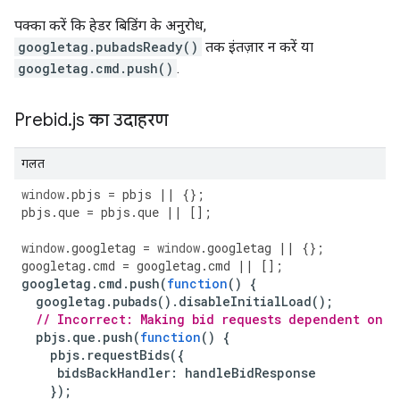
पक्का करें कि हेडर बिडिंग के अनुरोध,
googletag.pubadsReady()
तक इंतज़ार न करें या
googletag.cmd.push()
.
Prebid
.
js का उदाहरण
गलत
window
.
pbjs
=
pbjs
||
{};
pbjs
.
que
=
pbjs
.
que
||
[];
window
.
googletag
=
window
.
googletag
||
{};
googletag
.
cmd
=
googletag
.
cmd
||
[];
googletag
.
cmd
.
push
(
function
()
{
googletag
.
pubads
().
disableInitialLoad
();
// Incorrect: Making bid requests dependent on G
pbjs
.
que
.
push
(
function
()
{
pbjs
.
requestBids
({
bidsBackHandler
:
handleBidResponse
});