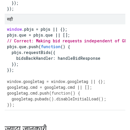
});
});
सही
window
.
pbjs
=
pbjs
||
{};
pbjs
.
que
=
pbjs
.
que
||
[];
// Correct: Making bid requests independent of GPT
pbjs
.
que
.
push
(
function
()
{
pbjs
.
requestBids
({
bidsBackHandler
:
handleBidResponse
});
});
window
.
googletag
=
window
.
googletag
||
{};
googletag
.
cmd
=
googletag
.
cmd
||
[];
googletag
.
cmd
.
push
(
function
()
{
googletag
.
pubads
().
disableInitialLoad
();
});
ज़्यादा जानकारी