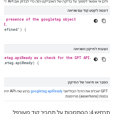
ולכן אי אפשר לסמוך על בדיקה של האובייקט הזה כדי לבדוק אם GPT API זמין.
דוגמה לקטע קוד עם שגיאה
the presence of the googletag object
API.
ndefined
'
)
{
הצעות לתיקון השגיאה
gletag.apiReady as a check for the GPT API.
ogletag
.
apiReady
)
{
הסבר או תיאור של התיקון
GPT יאכלס את הדגל הבוליאני
googletag.apiReady
ברגע שה-
נכוֹנוּת (assertions) מהימנות.
תרחיש 4: הסתמכות על תחביר קוד מעורפל