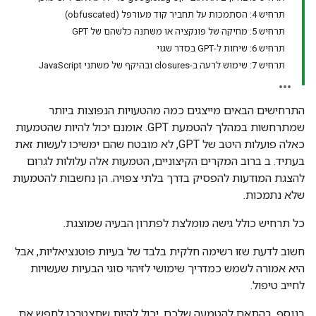
תרחיש 4: הסתמכות על תחביר קוד מעורפל (obfuscated)
תרחיש 5: מחיקה של פונקציה או משתנה כלשהם של GPT
תרחיש 6: שיחות ל-GPT בסדר שגוי
תרחיש 7: שימוש לרעה ב-closures ובהיקף של משתני JavaScript
התרחישים הבאים מייצגים כמה מהטעויות הנפוצות ביותר
שמתרחשות במהלך להטמעת GPT. אומנם יכול להיות שהטמעות
כאלה פועלות היטב של GPT, לא מובטח שהם ימשיכו לעשות זאת
בעתיד. ב ברוב המקרים הקיצוניים, הטמעות אלה עלולות לגרום
להצגת המודעות להפסיק בדרך בלתי צפויה. הן נחשבות להטמעות
שלא נתמכות.
כל תרחיש כולל גישה מומלצת לפתרון הבעיה שמוצגת.
חשוב לדעת שזו רשימה חלקית בלבד של בעיות פוטנציאליות, אבל
היא אמורה לשמש כמדריך שימושי לזיהוי סוגי הבעיות שעשויות
לחייב טיפול.
בנוסף, בהתאם להטמעה שלכם, יכול להיות שתצטרכו לחפש את