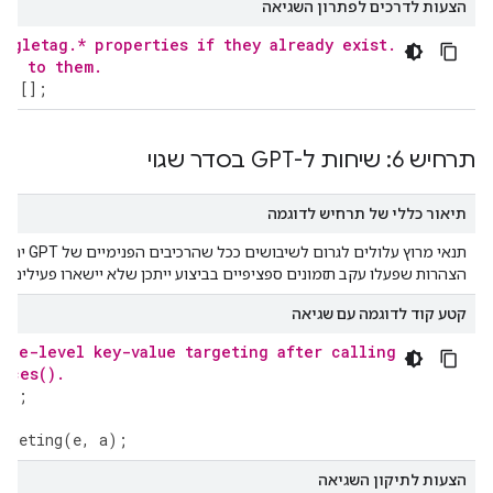
הצעות לדרכים לפתרון השגיאה
oogletag.* properties if they already exist.
ing to them.
||
[];
תרחיש 6: שיחות ל-GPT בסדר שגוי
תיאור כללי של תרחיש לדוגמה
תנאי מרוץ על
הצהרות שפעלו עקב תזמונים ספציפיים בביצוע ייתכן שלא יישארו פעילים ב
קטע קוד לדוגמה עם שגיאה
age-level key-value targeting after calling
ices().
();
);
argeting
(
e
,
a
);
הצעות לתיקון השגיאה