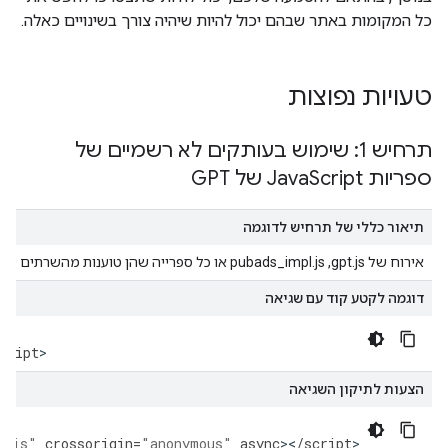
כל המקומות באתר שבהם יכול להיות שיהיה צורך בשינויים כאלה.
טעויות נפוצות
תרחיש 1: שימוש בעותקים לא רשמיים של
ספריות Java
Script של GPT
תיאור כללי של תרחיש לדוגמה
אירוח של gpt.js,‏ pubads_impl.js או כל ספרייה שהן טוענות מהשרתים שלכם, או טעינת הקבצים האלה ממקור לא רשמי.
דוגמה לקטע קוד עם שגיאה
ce
cript
>
הצעות לתיקון השגיאה
t.js"
crossorigin
=
"anonymous"
async
><
/
script