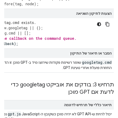
Before
(
tag
,
node
);
הצעות לתיקון השגיאה
gletag.cmd exists.
dow
.
googletag
||
{};
etag
.
cmd
||
[];
 the callback on the command queue.
allback
);
הסבר או תיאור של התיקון
googletag
.
cmd
שומר רשימת פקודות שירוצו מ
החוזרת פועלת אחרי טעינת GPT.
תרחיש 3: בודקים את אובייקט googletag כדי
לדעת אם GPT מוכן
תיאור כללי של תרחיש לדוגמה
gpt
.
js
יכול להיות ש-GPT API לא יהיה מוכן כשקובץ ה-JavaScript
נטען 