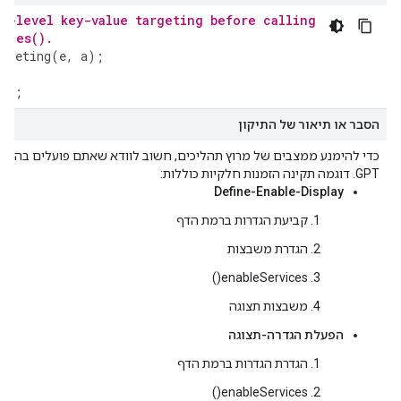
e-level key-value targeting before calling
ices().
argeting
(
e
,
a
);
);
();
הסבר או תיאור של התיקון
כדי להימנע ממצבים של מרוץ תהליכים, חשוב לוודא שאתם פועלים בהתאם
GPT. דוגמה תקינה הזמנות חלקיות כוללות:
Define-Enable-Display
קביעת הגדרות ברמת הדף
הגדרת משבצות
enableServices()
משבצות תצוגה
הפעלת הגדרה-תצוגה
הגדרת הגדרות ברמת הדף
enableServices()