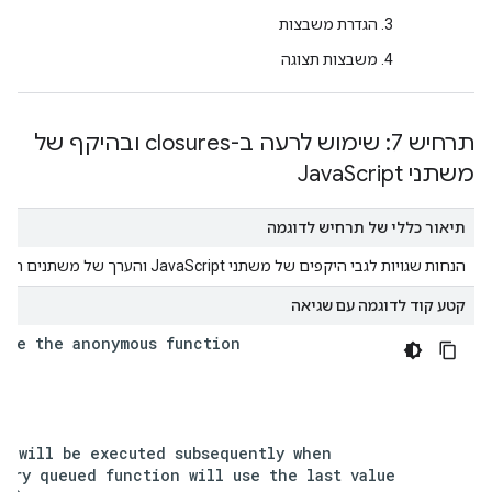
הגדרת משבצות
משבצות תצוגה
תרחיש 7: שימוש לרעה ב-closures ובהיקף של
משתני Java
Script
תיאור כללי של תרחיש לדוגמה
הנחות שגויות לגבי היקפים של משתני JavaScript והערך של משתנים תועד בפונקציה שהועברה אל
קטע קוד לדוגמה עם שגיאה
ide
the
anonymous
function
e
will
be
executed
subsequently
when
very
queued
function
will
use
the
last
value