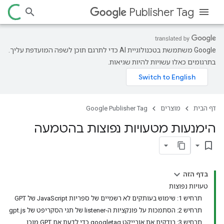
Publisher Tag
‫Google משתמשת בטכנולוגיית AI כדי לתרגם תוכן לשפה המועדפת עליך.
בתרגומים כאלו עשויות להיות שגיאות.
דף הבית
מוצרים
Google Publisher Tag
הימנעות מטעויות נפוצות בהטמעה
bookmark_border
בדף הזה
טעויות נפוצות
תרחיש 1: שימוש בעותקים לא רשמיים של ספריות JavaScript של GPT
תרחיש 2: הסתמכות על פונקציות ה-listener של תגי הסקריפט של gpt.js
תרחיש 3: בודקים את אובייקט googletag כדי לדעת אם GPT מוכן