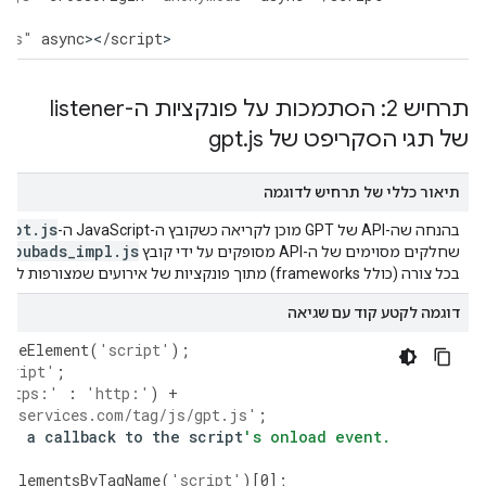
.js"
async
><
/
script
>
תרחיש 2: הסתמכות על פונקציות ה-listener
של תגי הסקריפט של gpt
js
.
תיאור כללי של תרחיש לדוגמה
gpt
.
js
בהנחה שה-API של GPT מוכן לקריאה כשקובץ ה-JavaScript ה-
נ
pubads
_
impl
.
js
שחלקים מסוימים של ה-API מסופקים על ידי קובץ
בכל צורה (כולל frameworks) מתוך פונקציות של אירועים שמצורפות לתג הסקריפט.
דוגמה לקטע קוד עם שגיאה
eateElement
(
'script'
);
script'
;
https:'
:
'http:'
)
+
tagservices.com/tag/js/gpt.js'
;
ing
a
callback
to
the
script
's onload event.
;
etElementsByTagName
(
'script'
)[
0
];