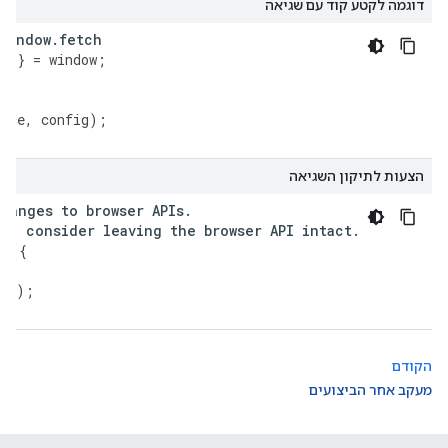
דוגמה לקטע קוד עם שגיאה
window
.
fetch
ch
}
=
window
;
>
{
urce
,
config
);
הצעות לתיקון השגיאה
changes
to
browser
APIs
.
ic
,
consider
leaving
the
browser
API
intact
.
=>
{
;
gs
);
הקודם
מעקב אחר הביצועים