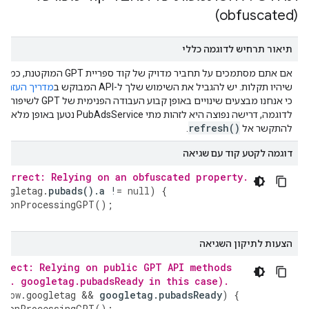
(obfuscated)
תיאור תרחיש לדוגמה כללי
אם אתם מסתמכים על תחביר מדויק של קוד ספריית GPT
שיהיו תקלות. יש להגביל את השימוש שלך ל-API המבוקש ב
מדריך העזר ל-API
כי אנחנו מבצעים שינויים באופן קבוע העבודה הפנימית של GPT לשיפור מתמיד.
לדוגמה, דרישה נפוצה היא לזהות מתי PubAdsService נטען באופן מלא 
refresh(
)
להתקשר אל
.
דוגמה לקטע קוד עם שגיאה
correct: Relying on an obfuscated property.
oogletag
.
pubads
().
a
!
=
null
)
{
tionProcessingGPT
();
הצעות לתיקון השגיאה
rrect: Relying on public GPT API methods
.e. googletag.pubadsReady in this case).
ndow
.
googletag
&&
googletag
.
pubadsReady
)
{
tionProcessingGPT
();