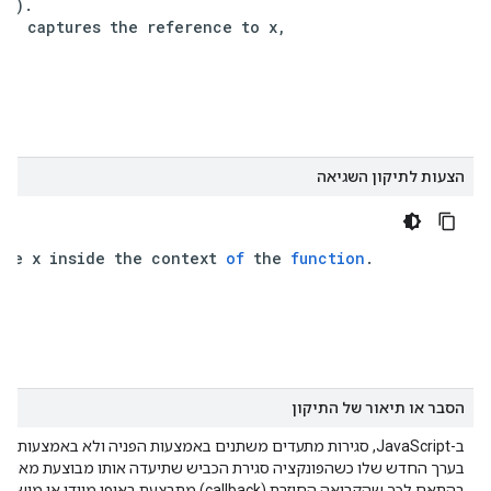
nt
)
.
ure
captures
the
reference
to
x
,
הצעות לתיקון השגיאה
nce
x
inside
the
context
of
the
function
.
הסבר או תיאור של התיקון
ב-JavaScript, סגירות מתעדים משתנים באמצעות הפניה ולא בא
בהתאם לכך שהקריאה החוזרת (callback) מתבצעת באופן מיידי או מושהית.