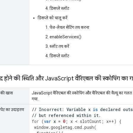
डिसप्ले स्लॉट
डिसप्ले को चालू करें
पेज-लेवल सेटिंग तय करना
enableServices()
स्लॉट तय करें
डिसप्ले स्लॉट
बंद होने की स्थिति और Java
Script वैरिएबल की स्कोपिंग का 
ण की खास
JavaScript वैरिएबल की स्कोपिंग और वैरिएबल की वैल्यू का गल
गया.
//
Incorrect
:
Variable
x
is
declared
outs
निपेट का उदाहरण
//
but
referenced
within
it
.
for
(
var
x
=
0
;
x
<
slotCount
;
x
++
)
{
window
.
googletag
.
cmd
.
push
(