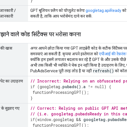
}
 जानकारी /
GPT बूलियन फ़्लैग को पॉप्युलेट करेगा
googletag.apiReady
को 
 जानकारी
सकती है, ताकि आप भरोसेमंद दावे कर सकें.
लझाने वाले कोड सिंटैक्स पर भरोसा करना
ण की खास
अगर आपने छोटा किया गया GPT लाइब्रेरी कोड के सटीक सिंटैक्स प
समस्याएं आ सकती हैं. कृपया अपने इस्तेमाल को
एपीआई की रेफ़रंस
क्योंकि हम इसमें लगातार बदलाव कर रहे हैं GPT के और उसके पीछे के
अभी तक किसी भी व्यक्ति ने चेक इन नहीं किया है उदाहरण के लिए, 
refresh(
)
PubAdsService पूरी तरह लोड है या नहीं
को कॉल 
// Incorrect: Relying on an obfuscated p
निपेट का उदाहरण
if
(
googletag
.
pubads
().
a
!
=
null
)
{
functionProcessingGPT
();
}
// Correct: Relying on public GPT API me
े के सुझाए गए
// (i.e. googletag.pubadsReady in this c
if
(
window
.
googletag
&&
googletag
.
pubadsRe
functionProcessingGPT
();