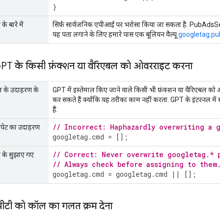
}
े बारे में
सिर्फ़ सार्वजनिक एपीआई पर भरोसा किया जा सकता है. PubAdsServi
यह पता लगाने के लिए हमारे पास एक बूलियन वैल्यू
googletag.p
: GPT के किसी फ़ंक्शन या वैरिएबल को ओवरराइट करना
वल के उदाहरण के
GPT में इस्तेमाल किए जाने वाले किसी भी फ़ंक्शन या वैरिएबल क
कर सकते हैं क्योंकि यह तरीका काम नहीं करता. GPT के इंटरनल में 
हैं.
// Incorrect: Haphazardly overwriting a 
निपेट का उदाहरण
googletag
.
cmd
=
[];
// Correct: Never overwrite googletag.* 
े के सुझाए गए
// Always check before assigning to them
googletag
.
cmd
=
googletag
.
cmd
||
[];
पीटी को कॉल का गलत क्रम देना