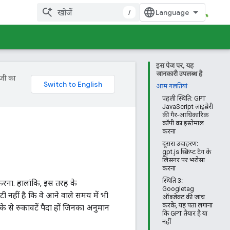
/
इस पेज पर, यह
जानकारी उपलब्ध है
ॉजी का
आम गलतियां
पहली स्थिति: GPT
JavaScript लाइब्रेरी
की गैर-आधिकारिक
कॉपी का इस्तेमाल
करना
दूसरा उदाहरण:
gpt.js स्क्रिप्ट टैग के
लिसनर पर भरोसा
करना
स्थिति 3:
करना. हालांकि, इस तरह के
Googletag
 नहीं है कि वे आने वाले समय में भी
ऑब्जेक्ट की जांच
करके, यह पता लगाना
ीके से रुकावटें पैदा हों जिनका अनुमान
कि GPT तैयार है या
नहीं