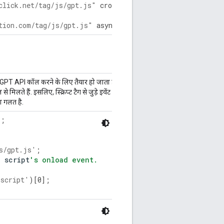
click.net/tag/js/gpt.js"
crossorigin
=
"anonymous"
async
>
tion.com/tag/js/gpt.js"
async
><
/
script
>
 GPT API कॉल करने के लिए तैयार हो जाता है. ऐसा
से मिलते हैं. इसलिए, स्क्रिप्ट टैग से जुड़े इवेंट
ा गलत है.
);
s/gpt.js'
;
e
script
's onload event.
'script'
)[
0
];