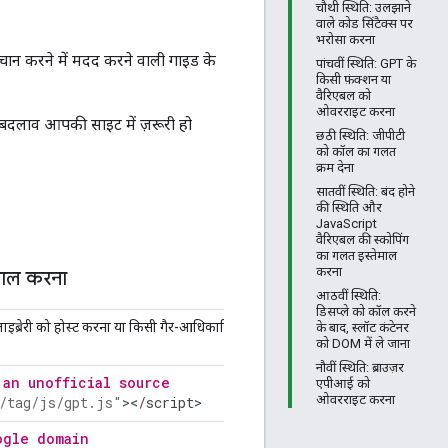
चौथी स्थिति: उलझाने
वाले कोड सिंटैक्स पर
भरोसा करना
पहचान करने में मदद करने वाली गाइड के
पांचवीं स्थिति: GPT के
किसी फ़ंक्शन या
वैरिएबल को
ओवरराइट करना
बदलाव आपकी साइट में ज़रूरी हो
छठी स्थिति: जीपीटी
को कॉल का गलत
क्रम देना
सातवीं स्थिति: बंद होने
की स्थिति और
JavaScript
वैरिएबल की स्कोपिंग
का गलत इस्तेमाल
करना
ेमाल करना
आठवीं स्थिति:
डिसप्ले को कॉल करने
ब्रेरी को होस्ट करना या किसी गैर-आधिकारिक सोर्स से इन फ़ाइलों को लोड कर रही हूँ.
के बाद, स्लॉट कंटेनर
को DOM में ले जाना
नौवीं स्थिति: ब्राउज़र
 an unofficial source
एपीआई को
ओवरराइट करना
/tag/js/gpt.js"
><
/
script
>
ogle domain