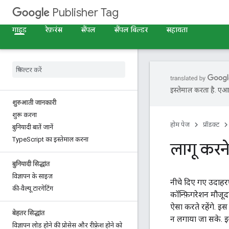
Publisher Tag
गाइड
रेफ़रंस
सैंपल
सैंपल बिल्डर
सहायता
इस्तेमाल करता है. एआई 
शुरुआती जानकारी
शुरू करना
होम पेज
प्रॉडक्ट
बुनियादी बातें जानें
Type
Script का इस्तेमाल करना
लागू करन
बुनियादी सिद्धांत
विज्ञापन के साइज़
नीचे दिए गए उदाहर
की-वैल्यू टारगेटिंग
कॉन्फ़िगरेशन मौजूद
ऐसा करते रहेंगे. इस
बेहतर सिद्धांत
न लगाया जा सके. इन
विज्ञापन लोड होने की प्रोसेस और रीफ़्रेश होने को