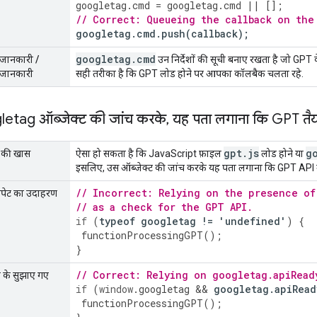
googletag
.
cmd
=
googletag
.
cmd
||
[];
// Correct: Queueing the callback on the
googletag
.
cmd
.
push
(
callback
);
googletag
.
cmd
 जानकारी /
उन निर्देशों की सूची बनाए रखता है जो GPT 
 जानकारी
सही तरीका है कि GPT लोड होने पर आपका कॉलबैक चलता रहे.
gletag ऑब्जेक्ट की जांच करके
,
यह पता लगाना कि GPT तैयार
gpt
.
js
g
ण की खास
ऐसा हो सकता है कि JavaScript फ़ाइल
लोड होने या
इसलिए, उस ऑब्जेक्ट की जांच करके यह पता लगाना कि GPT API उपलब
// Incorrect: Relying on the presence of
निपेट का उदाहरण
// as a check for the GPT API.
if
(
typeof
googletag
!=
'
undefined
'
)
{
functionProcessingGPT
();
}
// Correct: Relying on googletag.apiRead
े के सुझाए गए
if
(
window
.
googletag
&&
googletag
.
apiRead
functionProcessingGPT
();