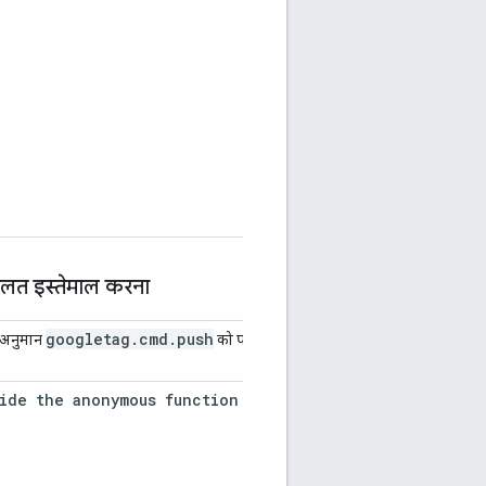
गलत इस्तेमाल करना
googletag
.
cmd
.
push
त अनुमान
को पास किए गए फ़ंक्शन में कैप्चर किया
ide
the
anonymous
function