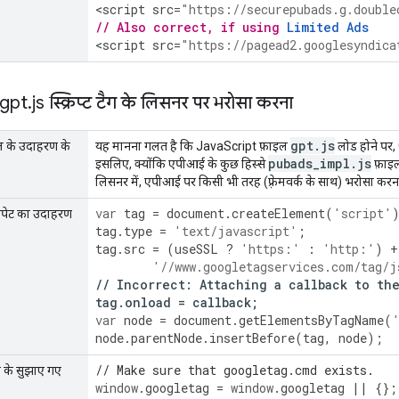
<
script
src
=
"https://securepubads.g.double
// Also correct, if using 
Limited Ads
<
script
src
=
"https://pagead2.googlesyndica
 gpt
.
js स्क्रिप्ट टैग के लिसनर पर भरोसा करना
gpt
.
js
वल के उदाहरण के
यह मानना गलत है कि JavaScript फ़ाइल
लोड होने पर,
pubads
_
impl
.
js
इसलिए, क्योंकि एपीआई के कुछ हिस्से
फ़ाइल 
लिसनर में, एपीआई पर किसी भी तरह (फ़्रेमवर्क के साथ) भरोसा करन
var
tag
=
document
.
createElement
(
'script'
निपेट का उदाहरण
tag
.
type
=
'text/javascript'
;
tag
.
src
=
(
useSSL
?
'https:'
:
'http:'
)
+
'//www.googletagservices.com/tag/j
//
Incorrect
:
Attaching
a
callback
to
th
tag
.
onload
=
callback
;
var
node
=
document
.
getElementsByTagName
(
node
.
parentNode
.
insertBefore
(
tag
,
node
);
// Make sure that googletag.cmd exists.
े के सुझाए गए
window
.
googletag
=
window
.
googletag
||
{};