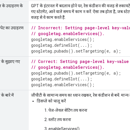
वल के उदाहरण के
GPT के इंटरनल में बदलाव होने पर, रेस कंडीशन की वजह से रुकावटे
गए स्टेटमेंट, आने वाले समय में काम न करें. ऐसा तब होता है, जब स्
वजह से वे काम करते हैं.
// Incorrect: Setting page-level key-val
निपेट का उदाहरण
// googletag.enableServices().
googletag
.
enableServices
();
googletag
.
defineSlot
(...);
googletag
.
pubads
().
setTargeting
(
e
,
a
);
// Correct: Setting page-level key-value
े के सुझाए गए
// googletag.enableServices().
googletag
.
pubads
().
setTargeting
(
e
,
a
);
googletag
.
defineSlot
(...);
googletag
.
enableServices
();
े बारे में
जीपीटी के सामान्य समय का ध्यान रखकर, रेस कंडीशन से बचें. मान्य 
डिसप्ले को चालू करें
पेज-लेवल सेटिंग तय करना
स्लॉट तय करना
enableServices()