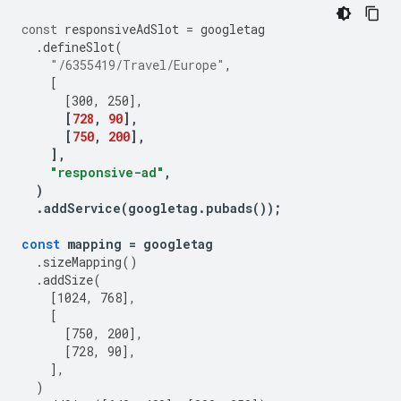
const
responsiveAdSlot
=
googletag
.
defineSlot
(
"/6355419/Travel/Europe"
,
[
[
300
,
250
],
[
728
,
90
],
[
750
,
200
],
],
"responsive-ad"
,
)
.
addService
(
googletag
.
pubads
());
const
mapping
=
googletag
.
sizeMapping
()
.
addSize
(
[
1024
,
768
],
[
[
750
,
200
],
[
728
,
90
],
],
)