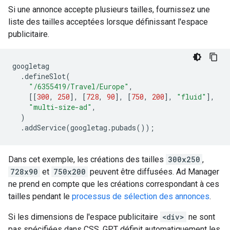
Si une annonce accepte plusieurs tailles, fournissez une
liste des tailles acceptées lorsque définissant l'espace
publicitaire.
googletag
.
defineSlot
(
"/6355419/Travel/Europe"
,
[[
300
,
250
],
[
728
,
90
],
[
750
,
200
],
"fluid"
],
"multi-size-ad"
,
)
.
addService
(
googletag
.
pubads
());
Dans cet exemple, les créations des tailles
300x250
,
728x90
et
750x200
peuvent être diffusées. Ad Manager
ne prend en compte que les créations correspondant à ces
tailles pendant le
processus de sélection des annonces
.
Si les dimensions de l'espace publicitaire
<div>
ne sont
pas spécifiées dans CSS, GPT définit automatiquement les