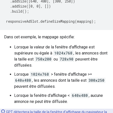
.
addSize
([
640
,
480
],
[
300
,
250
])
.
addSize
([
0
,
0
],
[])
.
build
();
responsiveAdSlot
.
defineSizeMapping
(
mapping
);
Dans cet exemple, le mappage spécifie:
Lorsque la valeur de la fenêtre d'affichage est
supérieure ou égale à
1024x768
, les annonces dont
la taille est
750x200
ou
728x90
peuvent être
diffusées.
Lorsque
1024x768
> fenêtre d'affichage >=
640x480
, les annonces dont la taille est
300x250
peuvent être diffusées.
Lorsque la fenêtre d'affichage <
640x480
, aucune
annonce ne peut être diffusée.
GPT détectera la taille de la fenêtre d'affichage du navigateur la