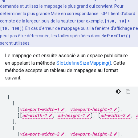
demande et utilisez le mappage le plus grand qui convient. Pour
déterminer la plus grande Mise en correspondance : GPT tient d'abord
compte de la largeur, puis de la hauteur (par exemple,
[100, 10]
>
[10, 100]
). En cas d'erreur de mappage ou si la fenêtre d'affichage ne
peut pas être déterminée, les tailles spécifiées dans
defineSlot()
seront utilisées.
Le mappage est ensuite associé à un espace publicitaire
en appelant la méthode
Slot.defineSizeMapping()
. Cette
méthode accepte un tableau de mappages au format
suivant:
[
[
[
viewport-width-1
,
viewport-height-1
],
[[
ad-width-1
,
ad-height-1
],
[
ad-width-2
,
],
[
[
viewport-width-2
,
viewport-height-2
],