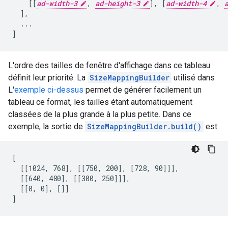
[[
ad-width-3
,
ad-height-3
],
[
ad-width-4
,
],
...
]
L'ordre des tailles de fenêtre d'affichage dans ce tableau
définit leur priorité. La
SizeMappingBuilder
utilisé dans
L'
exemple ci-dessus
permet de générer facilement un
tableau ce format, les tailles étant automatiquement
classées de la plus grande à la plus petite. Dans ce
exemple, la sortie de
SizeMappingBuilder.build()
est:
[

  [[1024, 768], [[750, 200], [728, 90]]],

  [[640, 480], [[300, 250]]],

  [[0, 0], []]
